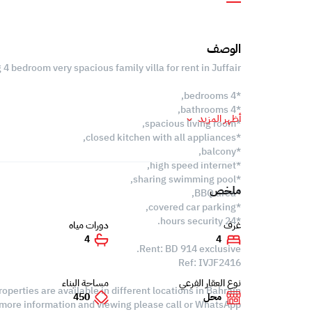
الوصف
g 4 bedroom very spacious family villa for rent in Juffair.
*4 bedrooms,
*4 bathrooms,
أظهر المزيد
*spacious living room,
*closed kitchen with all appliances,
*balcony,
*high speed internet,
*sharing swimming pool,
ملخص
*BBQ area,
*covered car parking,
*24 hours security.
غرف
دورات مياه
4
4
Rent: BD 914 exclusive.
Ref: IVJF2416
نوع العقار الفرعي
مساحة البناء
roperties are available in different locations in Bahrain,
محل
450
 more information and viewing please call or WhatsApp: