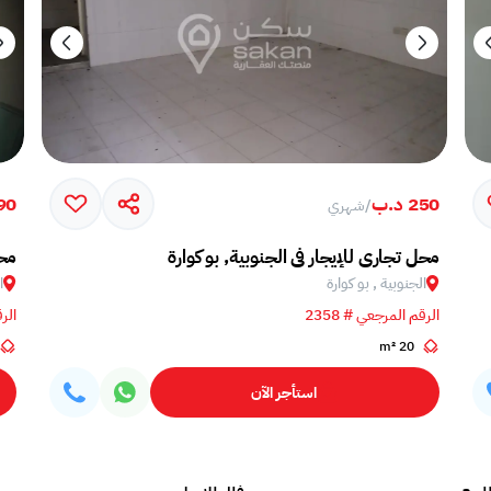
250 د.ب
90 د.
/
شهري
محل تجاري للإيجار في الجنوبية, بو كوارة
محل
الجنوبية , بو كوارة
ا
الرقم المرجعي # 2358
الرق
20 m²
استأجر الآن