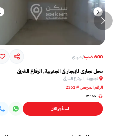
600 د.ب
/
شهري
محل تجاري للإيجار في الجنوبية, الرفاع الشرقي
الجنوبية , الرفاع الشرقي
الرقم المرجعي # 2361
65 m²
استأجر الآن