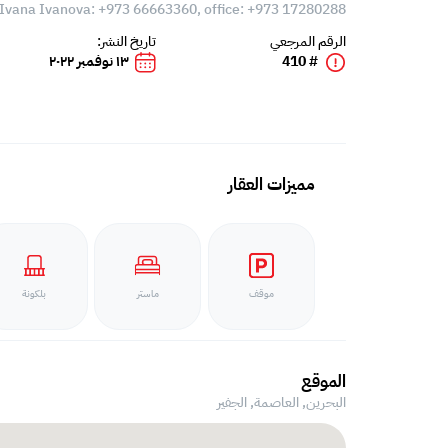
Ivana Ivanova: +973 66663360, office: +973 17280288
الرقم المرجعي
تاريخ النشر:
# 410
١٣ نوفمبر ٢٠٢٢
مميزات العقار
موقف
ماستر
بلكونة
الموقع
البحرين, العاصمة,
الجفير