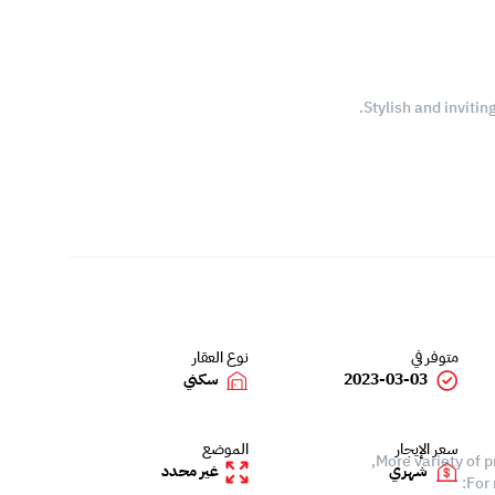
Stylish and invitin
متوفر في
نوع العقار
2023-03-03
سكني
سعر الإيجار
الموضع
More variety of p
شهري
غير محدد
For