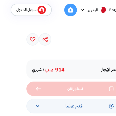
تسجيل الدخول
Eng
البحرين
914
د.ب
ر الإيجار
/ شهري
استأجر الآن
قدم عرضا