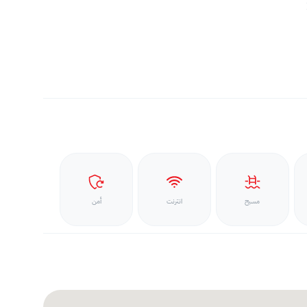
مسبح
انترنت
أمن