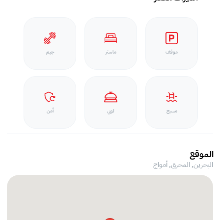
موقف
ماستر
جيم
مسبح
لوبي
أمن
الموقع
البحرين, المحرق,
أمواج