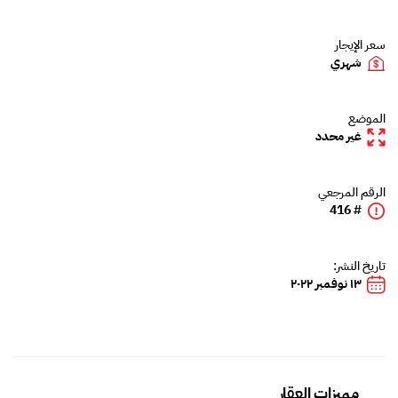
سعر الإيجار
شهري
الموضع
غير محدد
الرقم المرجعي
# 416
تاريخ النشر:
١٣ نوفمبر ٢٠٢٢
مميزات العقار