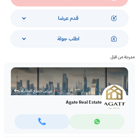
Rent: BD 525 inclusive.
Ref: IVAI4153
قدم عرضا
More variety of properties are available in different locations in
Bahrain,
For more information and viewing please call or WhatsApp:
اطلب جولة
Ivana Ivanova: +973 66663360, office: +973 17280288
مدرجة من قبل
عرض جميع العقارات
Agate Real Estate