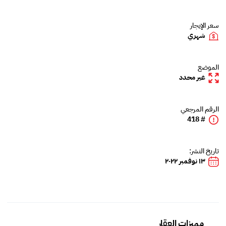
سعر الإيجار
شهري
الموضع
غير محدد
الرقم المرجعي
# 418
تاريخ النشر:
١٣ نوفمبر ٢٠٢٢
مميزات العقار