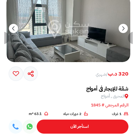
320 د.ب
/
شهري
خم في جزيرة أمواج
شقة للإيجار في أمواج
المحرق , أمواج
الرقم المرجعي # 1845
1 غرف
2 دورات مياه
63.1 m²
استأجر الآن