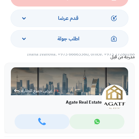
Rent: BD 400 inclusive
Ref: IVAI4273
قدم عرضا
More variety of properties are available in different locations in
اطلب جولة
Bahrain,
For more information and viewing please call or WhatsApp:
Ivana Ivanova: +973 66663360, office: +973 17280288
مدرجة من قبل
عرض جميع العقارات
Agate Real Estate