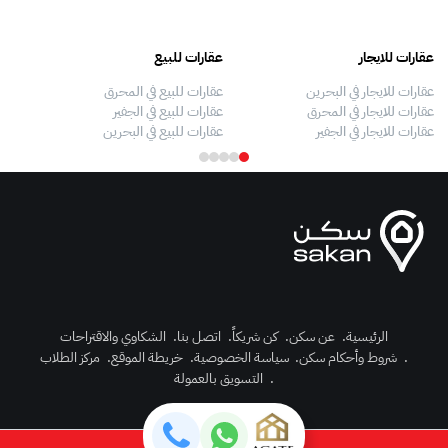
عقارات للايجار
عقارات للبيع
فلل
عقارات للايجار في البحرين
عقارات للبيع في المحرق
بيو
عقارات للايجار في المحرق
عقارات للبيع في الجفير
فلل
عقارات للايجار في الجفير
عقارات للبيع في البحرين
فلل
الرئيسية
.
عن سكن
.
كن شريكاً
.
اتصل بنا
.
الشكاوي والاقتراحات
.
شروط وأحكام سكن
.
سياسة الخصوصية
.
خريطة الموقع
.
مركز الطلاب
رك الآن
.
التسويق بالعمولة
دخول