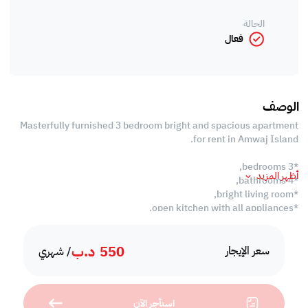
الحالة
فعال
الوصف
Masterfully furnished 3 bedroom bright and spacious apartment
for rent in Amwaj Island.
*3 bedrooms,
أظهر المزيد
*4 bathrooms,
*bright living room,
*open kitchen with all appliances,
*laundry room,
*balcony,
550
د.ب
*high speed internet,
سعر الإيجار
/ شهري
*housekeeping 2 times a week,
*swimming pool,
*kids pool,
استأجر الآن
*jacuzzi,