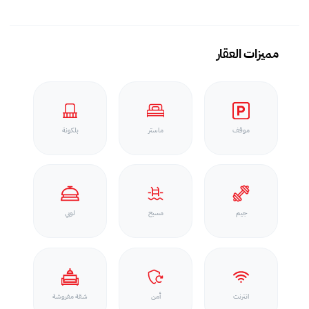
مميزات العقار
موقف
ماستر
بلكونة
جيم
مسبح
لوبي
انترنت
أمن
شقة مفروشة