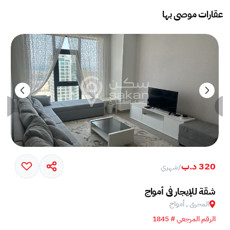
عقارات موصى بها
320 د.ب
/
شهري
خم في جزيرة أمواج
شقة للإيجار في أمواج
المحرق , أمواج
الرقم المرجعي # 1845