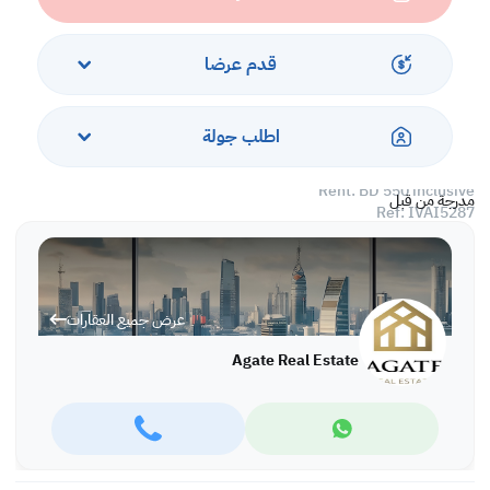
*BBQ area,
*gym,
*sauna,
قدم عرضا
*steam room,
*kids play area,
*reserved car parking,
اطلب جولة
*24 hours security.
Rent: BD 550 inclusive
مدرجة من قبل
Ref: IVAI5287
More variety of properties are available in different locations in
Bahrain,
For more information and viewing please call or WhatsApp:
عرض جميع العقارات
Ivana Ivanova: +973 66663360, office: +973 17280288
Agate Real Estate