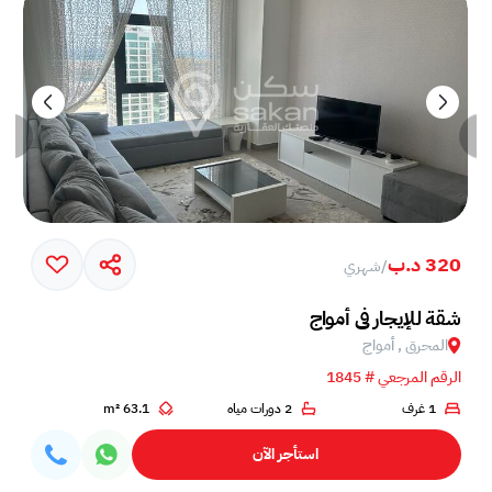
320 د.ب
/
شهري
خم في جزيرة أمواج
شقة للإيجار في أمواج
المحرق , أمواج
الرقم المرجعي # 1845
1 غرف
2 دورات مياه
63.1 m²
استأجر الآن