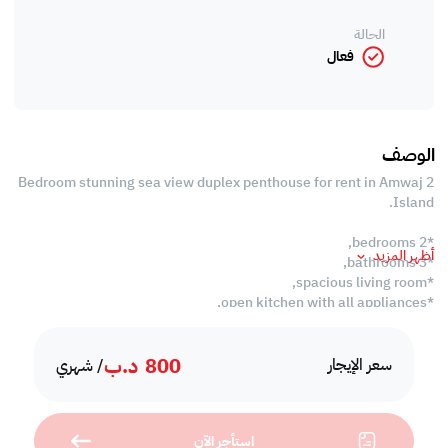
الحالة
فعال
الوصف
2 Bedroom stunning sea view duplex penthouse for rent in Amwaj
Island.
*2 bedrooms,
أظهر المزيد
*3 bathrooms,
*spacious living room,
*open kitchen with all appliances,
*laundry room,
*2 balconies,
800
د.ب
*high speed internet,
سعر الإيجار
/ شهري
*housekeeping 2 times a week,
*swimming pool,
*gym,
استأجر الآن
*kids play area,