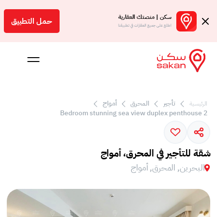
سكن | منصتك العقارية
حمل التطبيق
اطلع على جميع العقارات في تطبيقنا
تأجير
المحرق
أمواج
الرئيسية
 بالعمولة
2 Bedroom stunning sea view duplex penthouse
Engl
بحرين
شقة للتأجير في المحرق، أمواج
البحرين, المحرق, أمواج