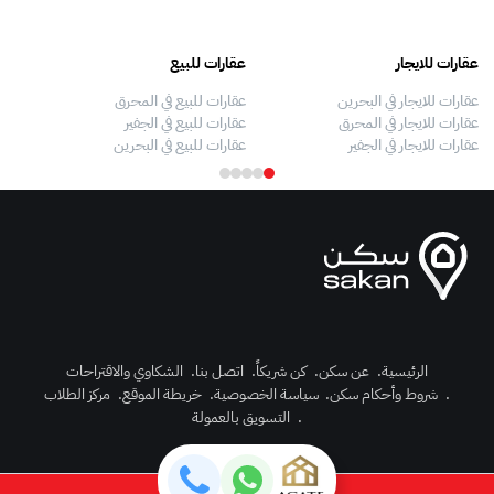
عقارات للايجار
عقارات للبيع
فلل
عقارات للايجار في البحرين
عقارات للبيع في المحرق
بيو
عقارات للايجار في المحرق
عقارات للبيع في الجفير
فلل
عقارات للايجار في الجفير
عقارات للبيع في البحرين
فلل
الرئيسية
.
عن سكن
.
كن شريكاً
.
اتصل بنا
.
الشكاوي والاقتراحات
.
شروط وأحكام سكن
.
سياسة الخصوصية
.
خريطة الموقع
.
مركز الطلاب
رك الآن
.
التسويق بالعمولة
دخول