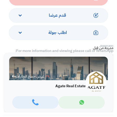
*reserved car parking,
*24 hours security.
قدم عرضا
Rent: BD 800 inclusive
Ref: IVAI4325
اطلب جولة
More variety of properties are available in different locations in
Bahrain,
مدرجة من قبل
For more information and viewing please call or WhatsApp:
Ivana Ivanova: +973 66663360, office: +973 17280288
عرض جميع العقارات
Agate Real Estate