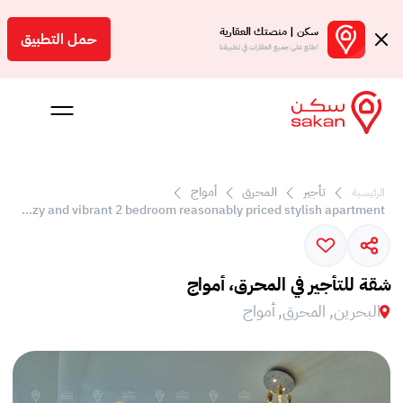
سكن | منصتك العقارية
حمل التطبيق
اطلع على جميع العقارات في تطبيقنا
تأجير
المحرق
أمواج
الرئيسية
Cozy and vibrant 2 bedroom reasonably priced stylish apartment
 بالعمولة
Engl
شقة للتأجير في المحرق، أمواج
بحرين
البحرين, المحرق, أمواج