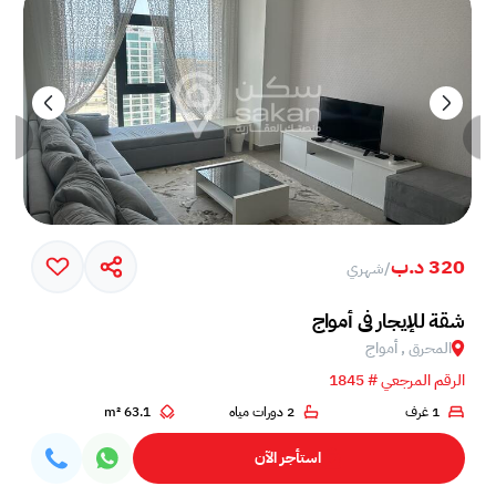
320 د.ب
/
شهري
خم في جزيرة أمواج
شقة للإيجار في أمواج
المحرق , أمواج
الرقم المرجعي # 1845
1 غرف
2 دورات مياه
63.1 m²
استأجر الآن