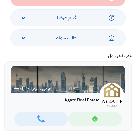
Rent: BD 450 inclusive.
Ref: IVAI4338
قدم عرضا
More variety of properties are available in different locations in
Bahrain,
For more information and viewing please call or WhatsApp:
اطلب جولة
Ivana Ivanova: +973 66663360, office: +973 17280288
مدرجة من قبل
عرض جميع العقارات
Agate Real Estate