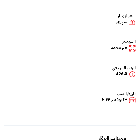
سعر الإيجار
شهري
الموضع
غير محدد
الرقم المرجعي
# 426
تاريخ النشر:
١٣ نوفمبر ٢٠٢٢
مميزات العقار