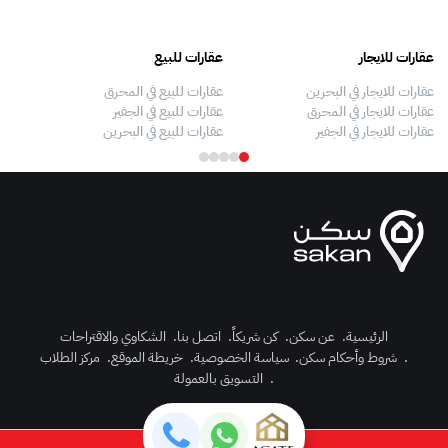
عقارات للايجار
عقارات للبيع
فلل
عقارات للايجار في البحرين
عقارات للبيع في المحرق
بيو
عقارات للايجار في المحرق
عقارات للبيع في الجفير
فلل
عقارات للايجار في الجفير
عقارات للبيع في البحرين
فلل
الرئيسية
.
عن سكن
.
كن شريكاً
.
اتصل بنا
.
الشكاوي والاقتراحات
.
شروط وأحكام سكن
.
سياسة الخصوصية
.
خريطة الموقع
.
مركز الطلاب
رك الآن
.
التسويق بالعمولة
دخول