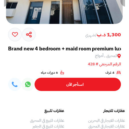
1,300 د.ب
/
شهري
illa with private garden
Brand new 4 bedroom + maid room premium luxury v
المحرق , أمواج
الرقم المرجعي # 428
4 غرف
6 دورات مياه
استأجر الآن
عقارات للايجار
عقارات للبيع
فلل
عقارات للايجار في البحرين
عقارات للبيع في المحرق
بيو
عقارات للايجار في المحرق
عقارات للبيع في الجفير
فلل