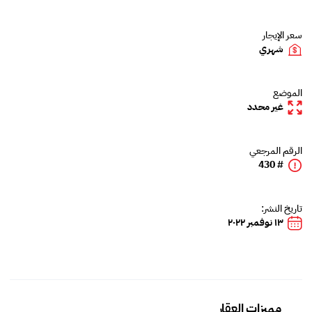
سعر الإيجار
شهري
الموضع
غير محدد
الرقم المرجعي
# 430
تاريخ النشر:
١٣ نوفمبر ٢٠٢٢
مميزات العقار