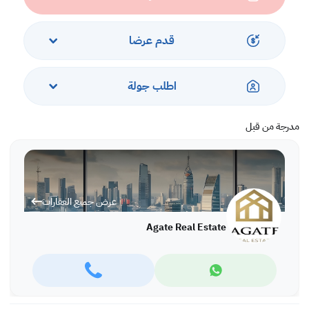
*kids pool,
*gym,
*party hall,
قدم عرضا
*garage for 2 cars.
اطلب جولة
Rent: BD 1100 exclusive
Ref: IVAI4396
مدرجة من قبل
More variety of properties are available in different locations in
Bahrain,
For more information and viewing please call or WhatsApp:
Ivana Ivanova: +973 66663360, office: +973 17280288
عرض جميع العقارات
Agate Real Estate