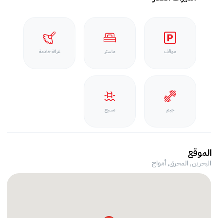
موقف
ماستر
غرفة خادمة
جيم
مسبح
الموقع
البحرين, المحرق,
أمواج