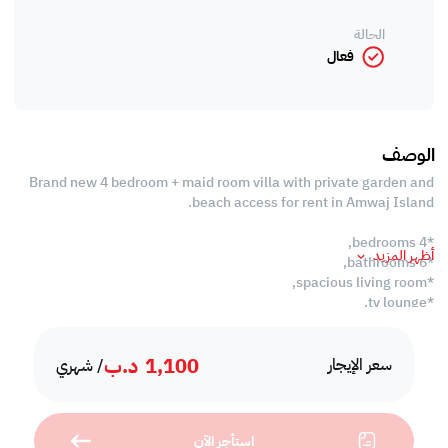
الحالة
فعال
الوصف
Brand new 4 bedroom + maid room villa with private garden and
beach access for rent in Amwaj Island.
*4 bedrooms,
أظهر المزيد
*6 bathrooms,
*spacious living room,
*tv lounge,
*dining room,
*open and closed kitchen,
1,100
د.ب
*maid room,
سعر الإيجار
/ شهري
*laundry room,
*private garden,
*beach access,
استأجر الآن
*swimming pool,