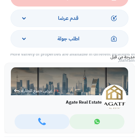
*kids play area,
*BBQ area,
*reserved car parking,
قدم عرضا
*24 hours security.
Rent: BD 650 inclusive
اطلب جولة
Ref: IVAI5486
More variety of properties are available in different locations in
مدرجة من قبل
Bahrain,
For more information and viewing please call or WhatsApp:
Ivana Ivanova: +973 66663360, office: +973 17280288
عرض جميع العقارات
Agate Real Estate