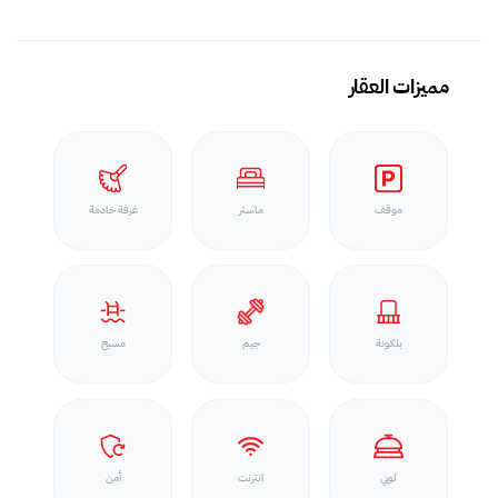
مميزات العقار
موقف
ماستر
غرفة خادمة
بلكونة
جيم
مسبح
لوبي
انترنت
أمن