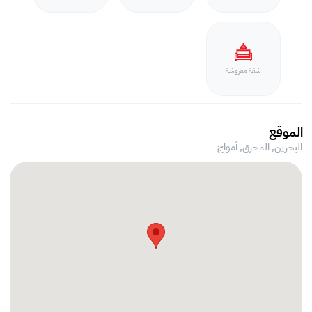
شقة مفروشة
الموقع
البحرين, المحرق,
أمواج