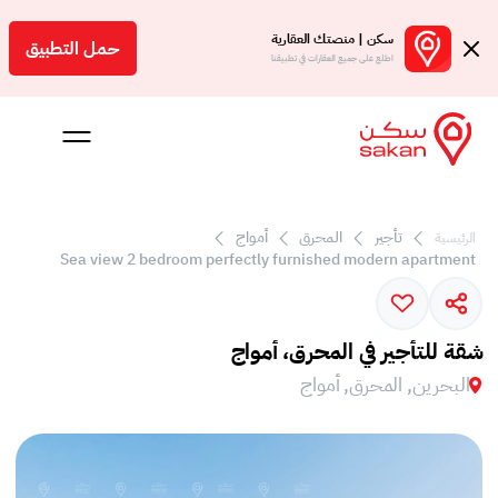
سكن | منصتك العقارية
حمل التطبيق
اطلع على جميع العقارات في تطبيقنا
تأجير
المحرق
أمواج
الرئيسية
 بالعمولة
Sea view 2 bedroom perfectly furnished modern apartment
Engl
بحرين
شقة للتأجير في المحرق، أمواج
البحرين, المحرق, أمواج