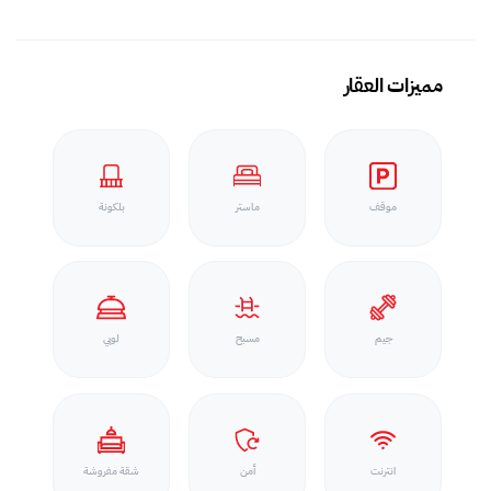
مميزات العقار
موقف
ماستر
بلكونة
جيم
مسبح
لوبي
انترنت
أمن
شقة مفروشة