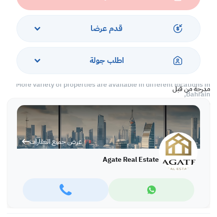
*BBQ area,
*sharing garden,
*reserved car parking,
قدم عرضا
*24 hours security.
Rent: BD 700 inclusive
اطلب جولة
Ref: IVAI5476
More variety of properties are available in different locations in
مدرجة من قبل
Bahrain,
For more information and viewing please call or WhatsApp:
Ivana Ivanova: +973 66663360, office: +973 17280288
عرض جميع العقارات
Agate Real Estate