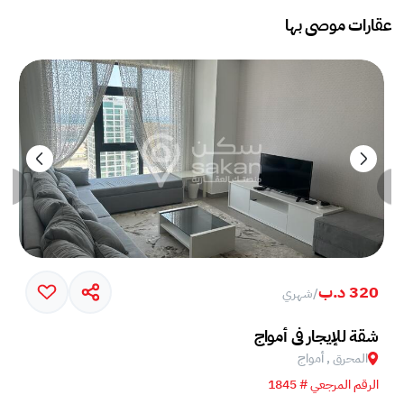
عقارات موصى بها
320 د.ب
/
شهري
خم في جزيرة أمواج
شقة للإيجار في أمواج
المحرق , أمواج
الرقم المرجعي # 1845