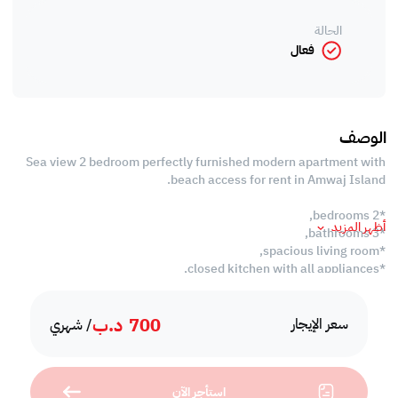
الحالة
فعال
الوصف
Sea view 2 bedroom perfectly furnished modern apartment with
beach access for rent in Amwaj Island.
*2 bedrooms,
أظهر المزيد
*3 bathrooms,
*spacious living room,
*closed kitchen with all appliances,
*store room,
*balcony,
700
د.ب
*high speed internet,
سعر الإيجار
/ شهري
*beach access,
*2 swimming pool,
*kids pool,
استأجر الآن
*kids play ground,