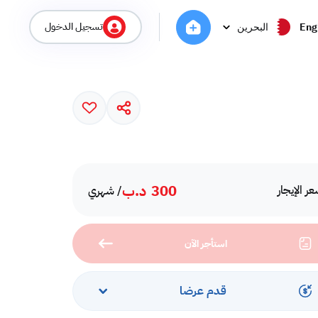
تسجيل الدخول
Eng
البحرين
300
د.ب
ر الإيجار
/ شهري
استأجر الآن
قدم عرضا