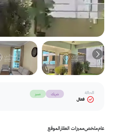
الحالة
شريك
مميز
فعال
عام
ملخص
مميزات العقار
الموقع