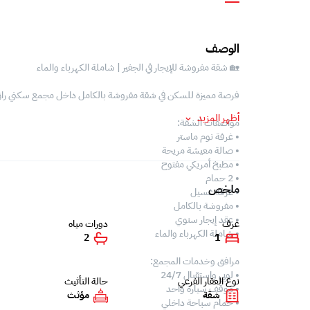
الوصف
🏡 شقة مفروشة للإيجار في الجفير | شاملة الكهرباء والماء
فرصة مميزة للسكن في شقة مفروشة بالكامل داخل مجمع سكني راقٍ ف
أظهر المزيد
مواصفات الشقة:
• غرفة نوم ماستر
• صالة معيشة مريحة
• مطبخ أمريكي مفتوح
• 2 حمام
ملخص
• غرفة غسيل
• مفروشة بالكامل
• عقد إيجار سنوي
غرف
دورات مياه
• شاملة الكهرباء والماء
2
1
مرافق وخدمات المجمع:
• لوبي واستقبال 24/7
نوع العقار الفرعي
حالة التأثيث
• موقف سيارة واحد
شقة
مؤثث
• حمام سباحة داخلي