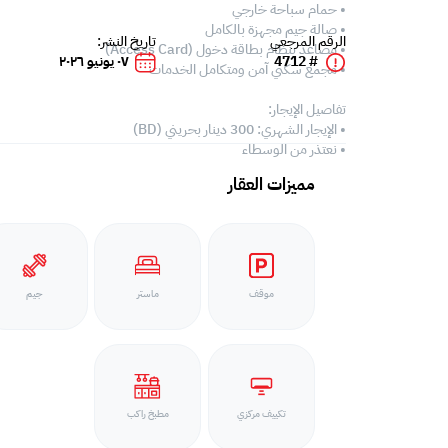
• حمام سباحة خارجي
• صالة جيم مجهزة بالكامل
الرقم المرجعي
تاريخ النشر:
• مصاعد بنظام بطاقة دخول (Access Card)
# 4712
٠٧ يونيو ٢٠٢٦
• مجمع سكني آمن ومتكامل الخدمات
تفاصيل الإيجار:
• الإيجار الشهري: 300 دينار بحريني (BD)
• نعتذر من الوسطاء
مميزات العقار
موقف
ماستر
جيم
تكييف مركزي
مطبخ راكب