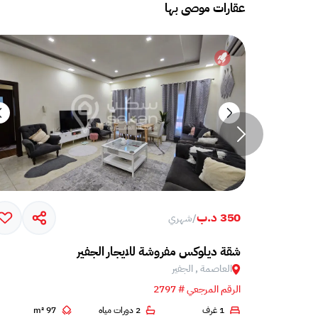
عقارات موصى بها
350 د.ب
/
شهري
شقة ديلوكس مفروشة للايجار الجفير
العاصمة , الجفير
الرقم المرجعي # 2797
1 غرف
2 دورات مياه
97 m²