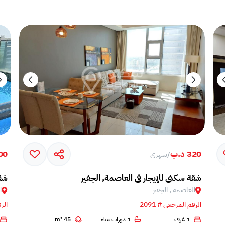
320 د.ب
300 
/
شهري
شقة سكني للإيجار في العاصمة, الجفير
شقة
العاصمة , الجفير
ا
الرقم المرجعي # 2091
الرق
1 غرف
1 دورات مياه
45 m²