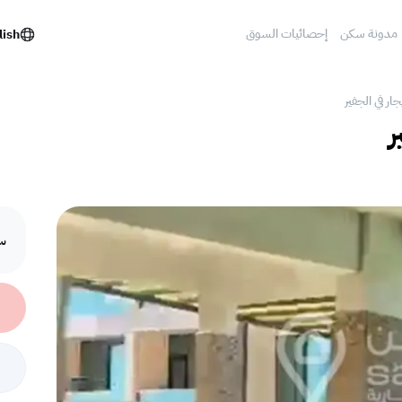
مدونة سكن
إحصائيات السوق
lish
ر في الجفير
ر
سع