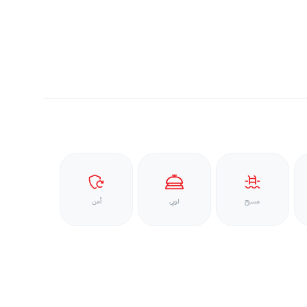
مسبح
لوبي
أمن