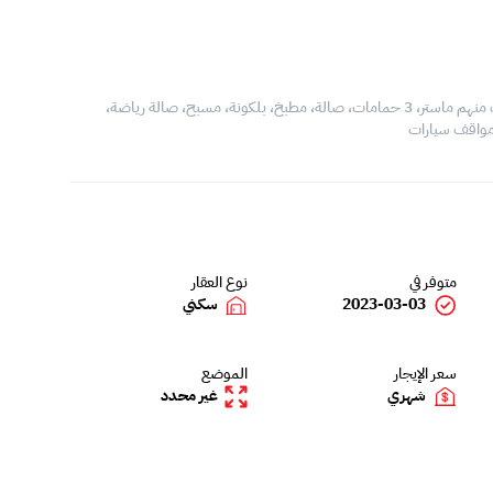
بيت للايجار في ام الحصم، المساحة 200 متر مربع، مكونة من 3 غرف منهم ماستر، 3 حمامات، صالة، مطبخ، بلكونة، مسبح، صالة رياضة،
مواقف سيارات
متوفر في
نوع العقار
2023-03-03
سكني
سعر الإيجار
الموضع
شهري
غير محدد