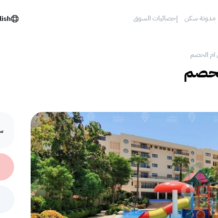
مدونة سكن
إحصائيات السوق
lish
ي ام الحصم
الحصم
سع