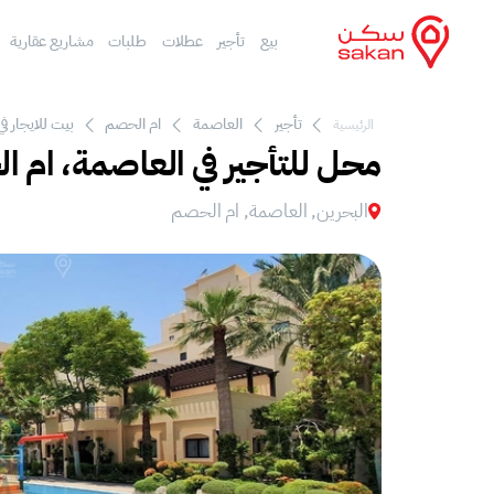
بيع
تأجير
عطلات
طلبات
مشاريع عقارية
تأجير
العاصمة
ام الحصم
بيت للايجار ف
الرئيسية
محل للتأجير في العاصمة، ام 
البحرين, العاصمة, ام الحصم