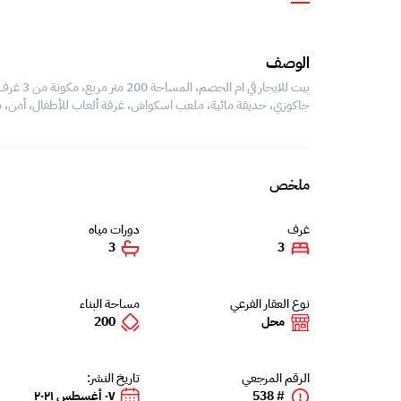
الوصف
جاكوزي، حديقة مائية، ملعب اسكواش، غرفة ألعاب للأطفال، أمن، 
ملخص
غرف
دورات مياه
3
3
نوع العقار الفرعي
مساحة البناء
محل
200
الرقم المرجعي
تاريخ النشر:
# 538
٠٧ أغسطس ٢٠٢١