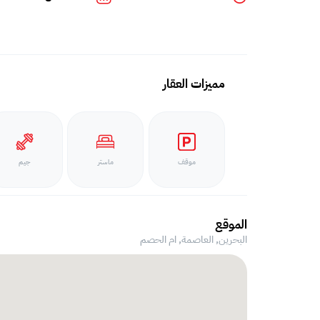
مميزات العقار
موقف
ماستر
جيم
الموقع
البحرين, العاصمة,
ام الحصم