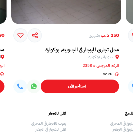
250 د.ب
90 د.
/
شهري
محل تجاري للإيجار في الجنوبية, بو كوارة
محل
الجنوبية , بو كوارة
ا
الرقم المرجعي # 2358
الرق
20 m²
استأجر الآن
لبيع
فلل للايجار
لبيع في المحرق
بيوت للايجار في المحرق
بيع في الجفير
فلل للايجار في الجفير