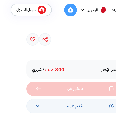
تسجيل الدخول
Eng
البحرين
800
د.ب
ر الإيجار
/ شهري
استأجر الآن
قدم عرضا