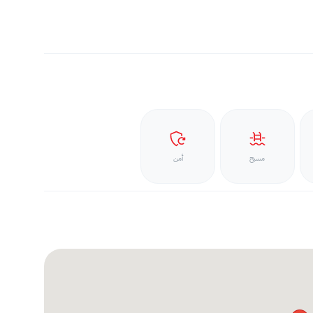
مسبح
أمن