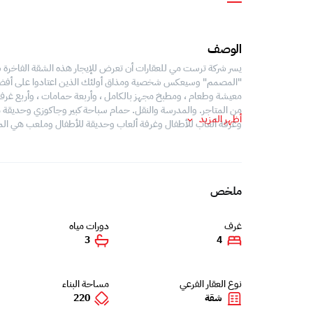
الوصف
يسر شركة ترست مي للعقارات أن تعرض للإيجار هذه الشقة الفاخرة شب
"المصمم" وسيعكس شخصية ومذاق أولئك الذين اعتادوا على أفضل جود
معيشة وطعام ، ومطبخ مجهز بالكامل ، وأربعة حمامات ، وأربع غرف نو
من المتاجر. والمدرسة والنقل. حمام سباحة كبير وجاكوزي وحديقة
أظهر المزيد
وغرفة ألعاب للأطفال وغرفة ألعاب وحديقة للأطفال وملعب هي الم
ملخص
غرف
دورات مياه
3
4
نوع العقار الفرعي
مساحة البناء
شقة
220