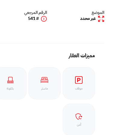
الموضع
الرقم المرجعي
غير محدد
# 541
مميزات العقار
موقف
ماستر
بلكونة
أمن