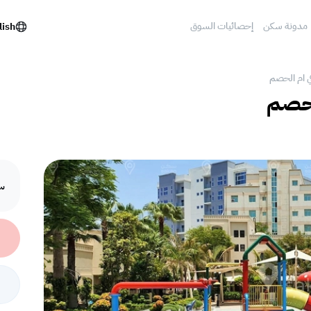
مدونة سكن
إحصائيات السوق
lish
ي ام الحصم
لحصم
سع