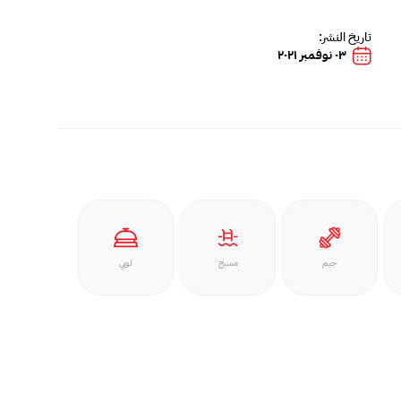
تاريخ النشر:
٠٣ نوفمبر ٢٠٢١
جيم
مسبح
لوبي