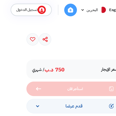
تسجيل الدخول
Eng
البحرين
750
د.ب
ر الإيجار
/ شهري
استأجر الآن
قدم عرضا