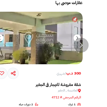
عقارات موصى بها
300 د.ب
/
شهري
شقة مفروشة للايجار في الجفير
العاصمة , الجفير
الرقم المرجعي # 4712
2
1 غرف
2 دورات مياه