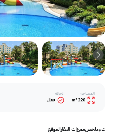
المساحة
الحالة
220 m²
فعال
عام
ملخص
مميزات العقار
الموقع