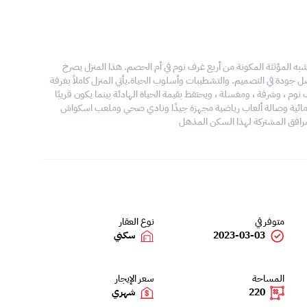
ه المؤثثة المكونة من أربع غرف نوم في أم الحصم. هذا المنزل يصرخ
ة في التصميم. والتشطيبات وأسلوب الحياة.يأتي المنزل كاملاً بغرفة
م ، وشرفة ، ومغسلة ، ويحتفظ بقيمة الحياة الهادئة بينما يكون قريبًا
 مائية وصالة ألعاب رياضية مجهزة جيدًا ونادي صحي وملعب اسكواش
رافق المشتركة لهذا السكن المذهل
متوفر في
نوع العقار
2023-03-03
سكني
المساحة
سعر الإيجار
220
شهري