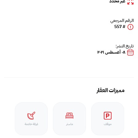
غير محدد
الرقم المرجعي
# 557
تاريخ النشر:
٠٨ أغسطس ٢٠٢١
مميزات العقار
موقف
ماستر
غرفة خادمة