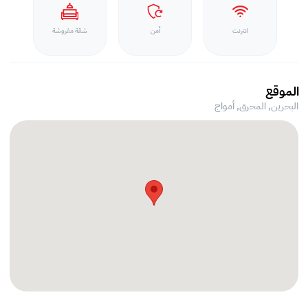
انترنت
أمن
شقة مفروشة
الموقع
البحرين, المحرق,
أمواج