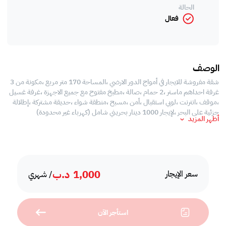
الحالة
فعال
الوصف
شقة مفروشة للايجار في أمواج الدور الارضي ،المساحة 170 متر مربع ،مكونة من 3
غرفة احداهم ماستر ،2 حمام ،صالة ،مطبخ مفتوح مع جميع الاجهزة ،غرفة غسيل
،موقف ،انترنت ،لوبي استقبال ،أمن ،مسبح ،منطقة شواء ،حديقة مشتركة ،إطلالة
جزئية على البحر ،لإيجار 1000 دينار بحريني شامل (كهرباء غير محدودة)
أظهر المزيد
1,000
د.ب
سعر الإيجار
/ شهري
استأجر الآن