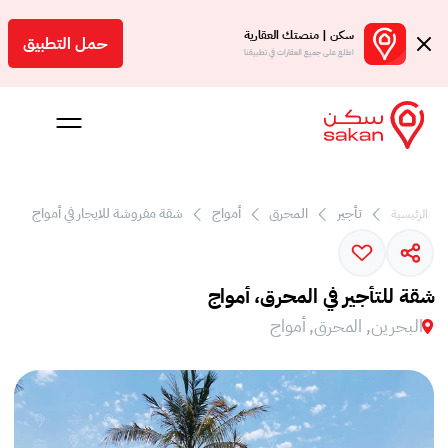
سكن | منصتك العقارية
حمل التطبيق
اطلع على جميع العقارات في تطبيقنا
تأجير
المحرق
أمواج
شقة مفروشة للايجار في أمواج
الرئيسية
 بالعمولة
Engl
شقة للتأجير في المحرق، أمواج
بحرين
البحرين, المحرق, أمواج