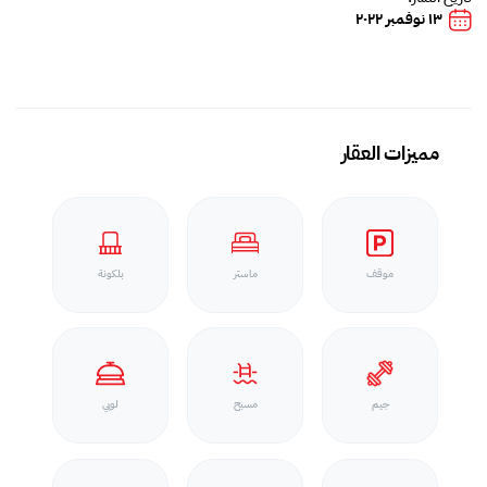
١٣ نوفمبر ٢٠٢٢
مميزات العقار
موقف
ماستر
بلكونة
جيم
مسبح
لوبي