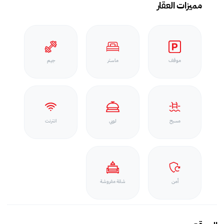
مميزات العقار
موقف
ماستر
جيم
مسبح
لوبي
انترنت
أمن
شقة مفروشة