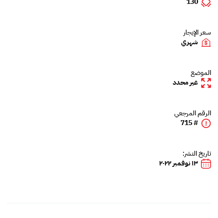
130
سعر الإيجار
شهري
الموضع
غير محدد
الرقم المرجعي
# 715
تاريخ النشر:
١٣ نوفمبر ٢٠٢٢