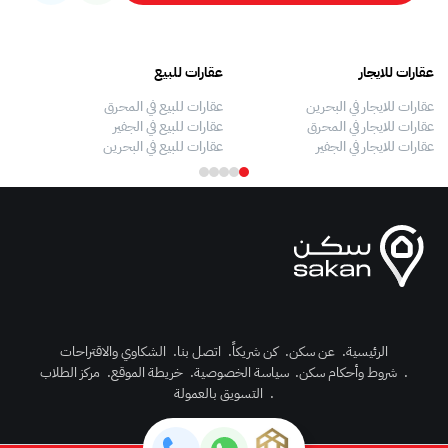
عقارات للايجار
عقارات للبيع
فلل
عقارات للايجار في البحرين
عقارات للبيع في المحرق
بيو
عقارات للايجار في المحرق
عقارات للبيع في الجفير
فلل
عقارات للايجار في الجفير
عقارات للبيع في البحرين
فلل
الرئيسية
.
عن سكن
.
كن شريكاً
.
اتصل بنا
.
الشكاوي والاقتراحات
.
شروط وأحكام سكن
.
سياسة الخصوصية
.
خريطة الموقع
.
مركز الطلاب
رك الآن
.
التسويق بالعمولة
دخول