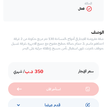
الحالة
فعال
الوصف
شقة مفروشة للايجار في أمواج ،المساحة 130 متر مربع ،مكونة من 2 غرفة
احداهم ماستر ،2 حمام ،صالة ،مطبخ مفتوح مع جميع الاجهزة ،غرفة غسيل
،موقف ،انترنت ،لوبي استقبال ،أمن ،مسبح ،إطلالة جزئية على البحر
350
د.ب
سعر الإيجار
/ شهري
استأجر الآن
قدم عرضا