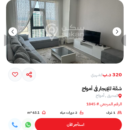
320 د.ب
/
شهري
خم في جزيرة أمواج
شقة للإيجار في أمواج
المحرق , أمواج
الرقم المرجعي # 1845
1 غرف
2 دورات مياه
63.1 m²
استأجر الآن