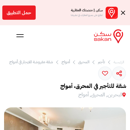
سكن | منصتك العقارية
حمل التطبيق
اطلع على جميع العقارات في تطبيقنا
تأجير
المحرق
أمواج
شقة مفروشة للايجار في أمواج
الرئيسية
 بالعمولة
Engl
شقة للتأجير في المحرق، أمواج
بحرين
البحرين, المحرق, أمواج