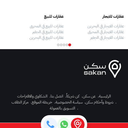
عقارات للايجار
عقارات للبيع
فلل
عقارات للايجار في البحرين
عقارات للبيع في المحرق
بيو
عقارات للايجار في المحرق
عقارات للبيع في الجفير
فلل
عقارات للايجار في الجفير
عقارات للبيع في البحرين
فلل
الرئيسية
.
عن سكن
.
كن شريكاً
.
اتصل بنا
.
الشكاوي والاقتراحات
.
شروط وأحكام سكن
.
سياسة الخصوصية
.
خريطة الموقع
.
مركز الطلاب
رك الآن
.
التسويق بالعمولة
دخول