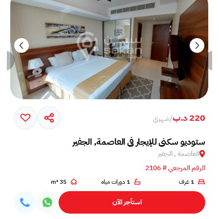
220 د.ب
/
شهري
ستوديو سكني للإيجار في العاصمة, الجفير
العاصمة , الجفير
الرقم المرجعي # 2106
1 غرف
1 دورات مياه
35 m²
استأجر الآن