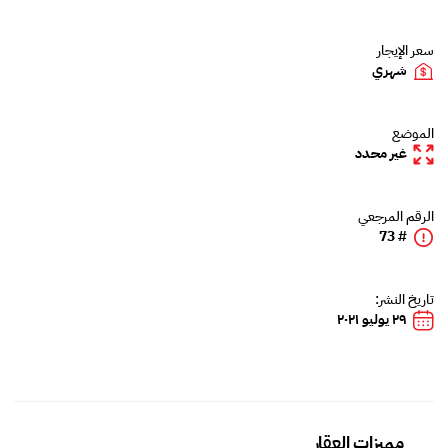
سعر الإيجار
شهري
الموضع
غير محدد
الرقم المرجعي
# 73
تاريخ النشر:
٢٩ يوليو ٢٠٢١
مميزات العقار