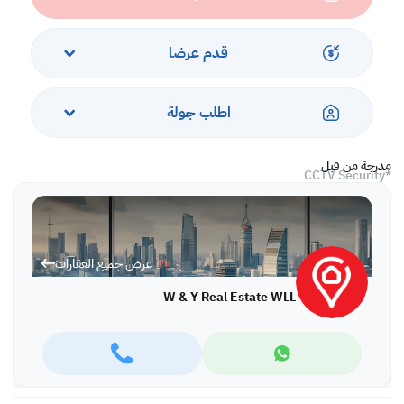
* TV Channels
قدم عرضا
*Central Air Conditioner
*Covered Designated Parking
اطلب جولة
*24 hrs security
مدرجة من قبل
*CCTV Security
*Outdoor Swimming Pool & Barbecue Area
*Spa Area (Steam , Sauna)
عرض جميع العقارات
*Gym
W & Y Real Estate WLL
Asking 230/- including of electricity, water last price
with capping