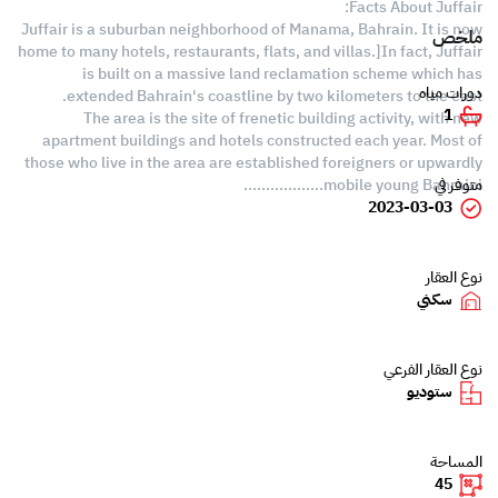
Facts About Juffair:
Juffair is a suburban neighborhood of Manama, Bahrain. It is now
ملخص
home to many hotels, restaurants, flats, and villas.]In fact, Juffair
is built on a massive land reclamation scheme which has
دورات مياه
extended Bahrain's coastline by two kilometers to the east.
1
The area is the site of frenetic building activity, with new
apartment buildings and hotels constructed each year. Most of
those who live in the area are established foreigners or upwardly
mobile young Bahraini..................
متوفر في
2023-03-03
نوع العقار
سكني
نوع العقار الفرعي
ستوديو
المساحة
45