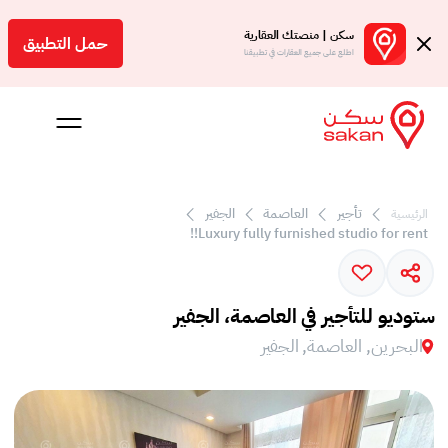
سكن | منصتك العقارية
حمل التطبيق
اطلع على جميع العقارات في تطبيقنا
تأجير
العاصمة
الجفير
الرئيسية
 بالعمولة
Luxury fully furnished studio for rent!!
Engl
بحرين
ستوديو للتأجير في العاصمة، الجفير
البحرين, العاصمة, الجفير