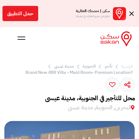
سكن | منصتك العقارية
حمل التطبيق
اطلع على جميع العقارات في تطبيقنا
تأجير
الجنوبية
مدينة عيسى
الرئيسية
 بالعمولة
?Brand New 4BR Villa - Maid Room- Premium Location
Engl
بحرين
محل للتأجير في الجنوبية، مدينة عيسى
البحرين, الجنوبية, مدينة عيسى