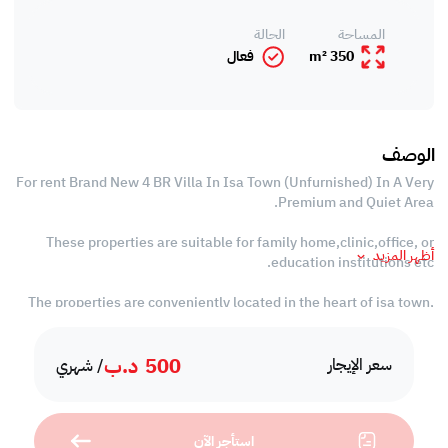
المساحة
الحالة
350 m²
فعال
الوصف
For rent Brand New 4 BR Villa In Isa Town (Unfurnished) In A Very
Premium and Quiet Area.
These properties are suitable for family home,clinic,office, or
أظهر المزيد
education institutions etc.
The properties are conveniently located in the heart of isa town,
with a view of isa town gate and close to amenities such as
malls,hospital,supermarkets,schools,public transport etc. the
500
د.ب
villas is located in a quite neighborhood and it has many access to
سعر الإيجار
/ شهري
the main highways in Bahrain.
The villa comprises of:
استأجر الآن