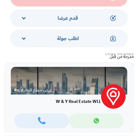
Ground floor:: Open hall, Huge Closed kitchen, and 1 Guest toilet.
First floor: 4 bedrooms, 4 toilets (each room contains its own
قدم عرضا
toilet)
Second Floor : Laundry Room & Maid Room With Its own toilet
اطلب جولة
Other includes
مدرجة من قبل
Front Yard
Backyard
2 car park garage
عرض جميع العقارات
Rent: 550/- Exclusive Of EWA
W & Y Real Estate WLL