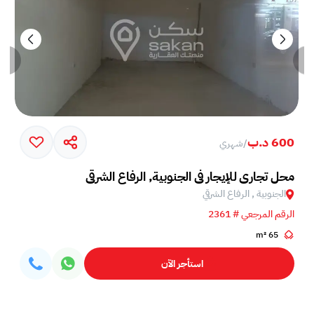
600 د.ب
/
شهري
محل تجاري للإيجار في الجنوبية, الرفاع الشرقي
الجنوبية , الرفاع الشرقي
الرقم المرجعي # 2361
65 m²
استأجر الآن