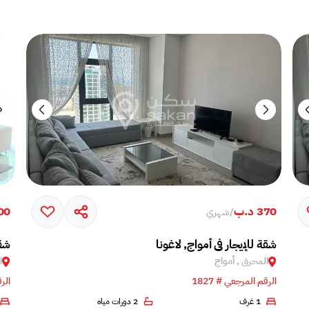
370 د.ب
,600
/
شهري
شقة للإيجار في أمواج, لاغونا
شقة
المحرق , أمواج
ا
الرقم المرجعي # 1827
الرق
1 غرف
2 دورات مياه