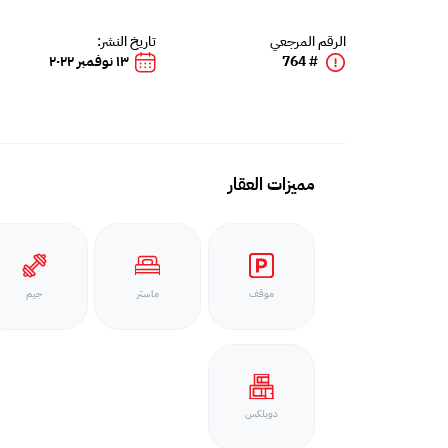
الرقم المرجعي
تاريخ النشر:
# 764
١٣ نوفمبر ٢٠٢٢
مميزات العقار
موقف
ماستر
جيم
دوبلكس