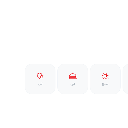
مسبح
لوبي
أمن