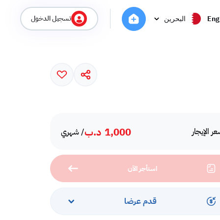
تسجيل الدخول
Eng
البحرين
1,000
د.ب
ر الإيجار
/ شهري
استأجر الآن
قدم عرضا