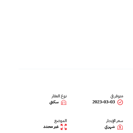
متوفر في
نوع العقار
2023-03-03
سكني
سعر الإيجار
الموضع
شهري
غير محدد