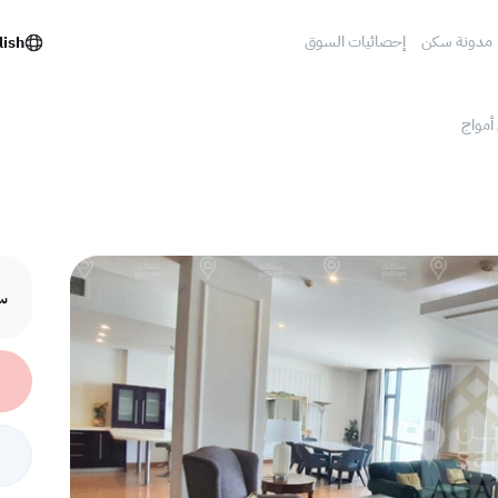
مدونة سكن
إحصائيات السوق
lish
أمواج
سع