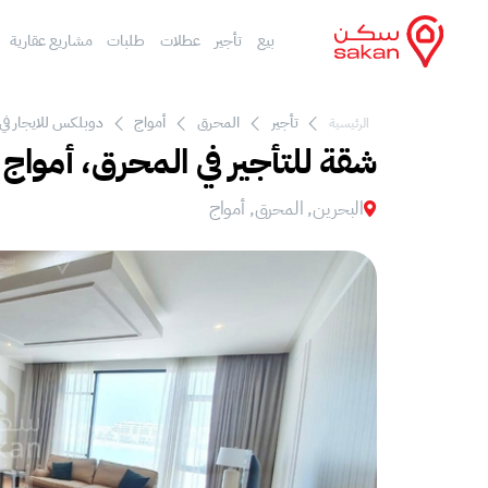
بيع
تأجير
عطلات
طلبات
مشاريع عقارية
تأجير
المحرق
أمواج
دوبلكس للايجار في 
الرئيسية
شقة للتأجير في المحرق، أمواج
البحرين, المحرق, أمواج