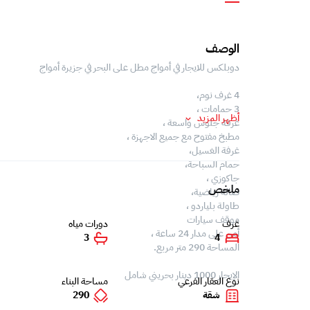
الوصف
دوبلكس للايجار في أمواج مطل على البحر في جزيرة أمواج
4 غرف نوم،
3 حمامات ،
أظهر المزيد
غرفة جلوس واسعة ،
مطبخ مفتوح مع جميع الاجهزة ،
غرفة الغسيل،
حمام السباحة،
جاكوزي ،
ملخص
صالة رياضية،
طاولة بلياردو ،
موقف سيارات
غرف
دورات مياه
أمن على مدار 24 ساعة ،
3
4
المساحة 290 متر مربع.
الإيجار 1000 دينار بحريني شامل
نوع العقار الفرعي
مساحة البناء
شقة
290