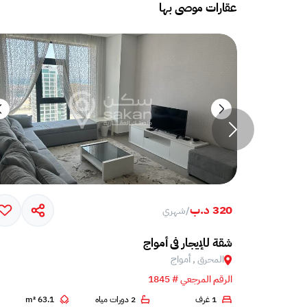
عقارات موصى بها
320 د.ب
/
شهري
امل مع تراس ضخم في جزيرة أمواج
شقة للإيجار في أمواج
المحرق , أمواج
الرقم المرجعي # 1845
2
1 غرف
2 دورات مياه
63.1 m²