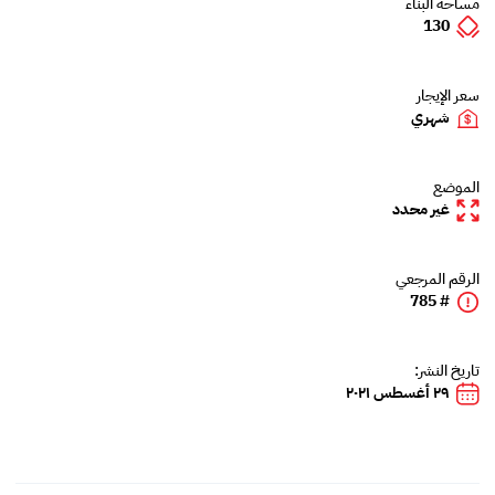
مساحة البناء
130
سعر الإيجار
شهري
الموضع
غير محدد
الرقم المرجعي
# 785
تاريخ النشر:
٢٩ أغسطس ٢٠٢١