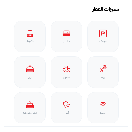
مميزات العقار
موقف
ماستر
بلكونة
جيم
مسبح
لوبي
انترنت
أمن
شقة مفروشة