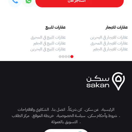
استأجر الآن
عقارات للايجار
عقارات للبيع
فلل
عقارات للايجار في البحرين
عقارات للبيع في المحرق
بيو
عقارات للايجار في المحرق
عقارات للبيع في الجفير
فلل
عقارات للايجار في الجفير
عقارات للبيع في البحرين
فلل
الرئيسية
.
عن سكن
.
كن شريكاً
.
اتصل بنا
.
الشكاوي والاقتراحات
.
شروط وأحكام سكن
.
سياسة الخصوصية
.
خريطة الموقع
.
مركز الطلاب
رك الآن
.
التسويق بالعمولة