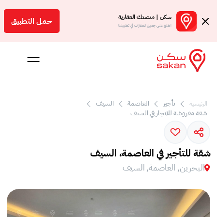
سكن | منصتك العقارية
حمل التطبيق
اطلع على جميع العقارات في تطبيقنا
تأجير
العاصمة
السيف
الرئيسية
 بالعمولة
شقة مفروشة للايجار في السيف
Engl
بحرين
شقة للتأجير في العاصمة، السيف
البحرين, العاصمة, السيف