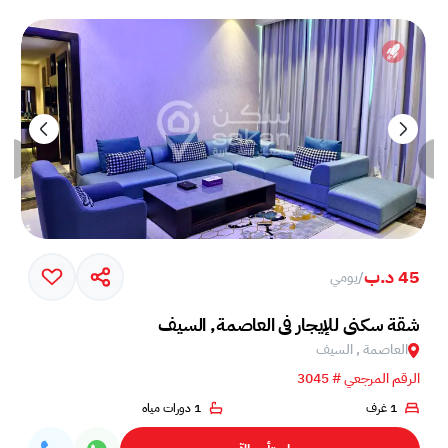
45 د.ب
/
يومي
شقة سكني للإيجار في العاصمة, السيف
العاصمة , السيف
الرقم المرجعي # 3045
1 غرف
1 دورات مياه