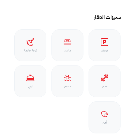
مميزات العقار
موقف
ماستر
غرفة خادمة
جيم
مسبح
لوبي
أمن