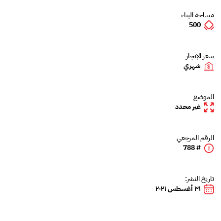
مساحة البناء
500
سعر الإيجار
شهري
الموضع
غير محدد
الرقم المرجعي
# 788
تاريخ النشر:
٣١ أغسطس ٢٠٢١