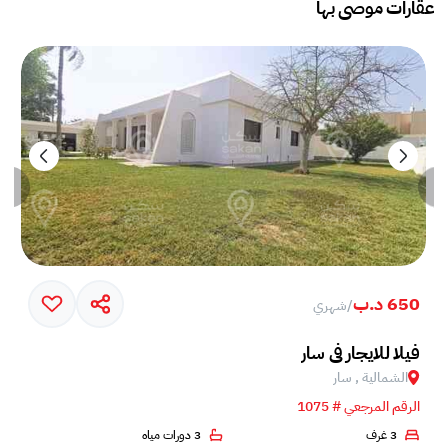
عقارات موصى بها
650 د.ب
/
شهري
فيلا للايجار في سار
الشمالية , سار
الرقم المرجعي # 1075
3 غرف
3 دورات مياه