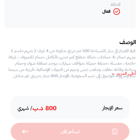
الحالة
فعال
الوصف
فيلا للايجار في سار ،المساحة 500 متر مربع ،مكونة من 4 غرف 2 منهم ماستر 2
بينهم حمام ،4 حمامات ،صالة ،مطبخ كبير مجهز بالكامل ،حمام للضيوف ، غرفة
خادمة ، مغسلة ،حديقة جميلة ،مواقف سيارات ،يوجد منطقة شواء وحمام
سباحة وقاعة حفلات وملعب تنس وجيم من الميزات الإضافية ،قريبة من سينما
أظهر المزيد
سار وسهولة الوصول إلى جسر السعودية ،الإيجار 800 دينار بحريني غير شامل.
800
د.ب
سعر الإيجار
/ شهري
استأجر الآن