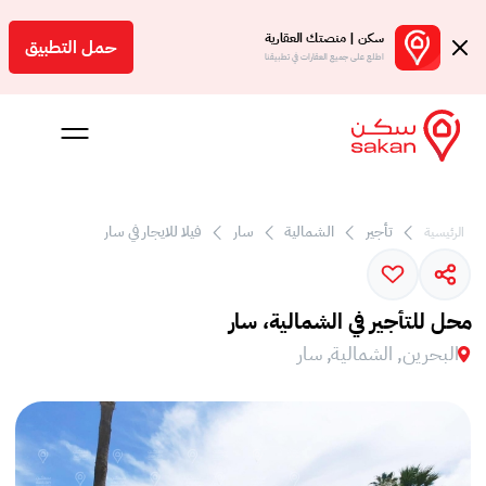
سكن | منصتك العقارية
حمل التطبيق
اطلع على جميع العقارات في تطبيقنا
تأجير
الشمالية
سار
فيلا للايجار في سار
الرئيسية
 بالعمولة
Engl
محل للتأجير في الشمالية، سار
بحرين
البحرين, الشمالية, سار