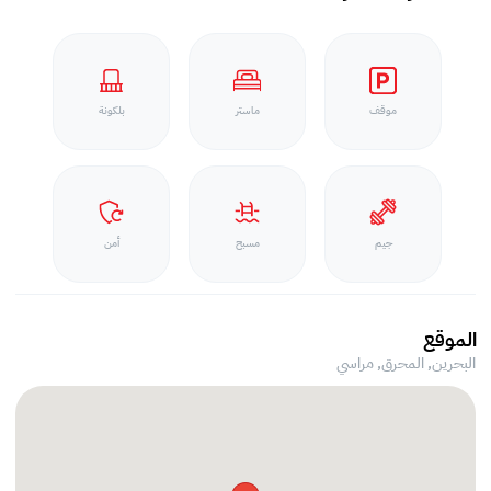
موقف
ماستر
بلكونة
جيم
مسبح
أمن
الموقع
البحرين, المحرق,
مراسي