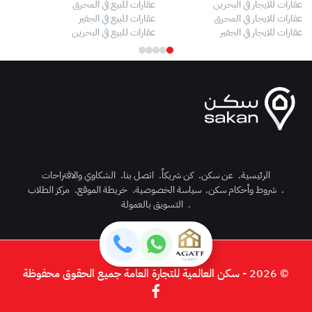
عقارات للايجار في البحرين
عقارات للبيع في المحرق
بيو
عقارات للايجار في المحرق
عقارات للبيع في الجفير
فلل
عقارات للايجار في الجفير
عقارات للبيع في البحرين
فلل
الرئيسية
.
عن سكن
.
كن شريكاً
.
اتصل بنا
.
الشكاوي والاقتراحات
.
شروط وأحكام سكن
.
سياسة الخصوصية
.
خريطة الموقع
.
مركز الطلاب
رك الآن
.
التسويق بالعمولة
دخول
© 2026 - سكن العالمية للتجارة العامة جميع الحقوق محفوظة