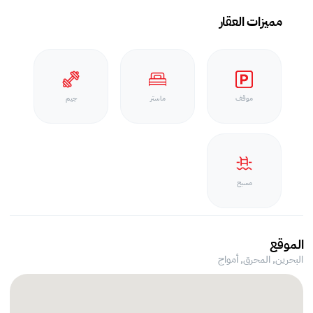
مميزات العقار
موقف
ماستر
جيم
مسبح
الموقع
البحرين, المحرق,
أمواج