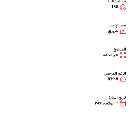
مساحة البناء
130
سعر الإيجار
شهري
الموضع
غير محدد
الرقم المرجعي
# 839
تاريخ النشر:
١٣ نوفمبر ٢٠٢٢