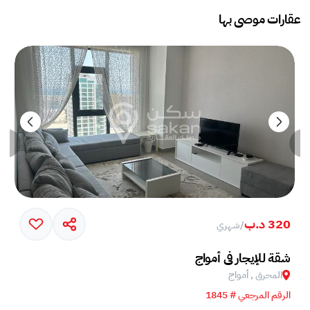
عقارات موصى بها
320 د.ب
/
شهري
خم في جزيرة أمواج
شقة للإيجار في أمواج
المحرق , أمواج
الرقم المرجعي # 1845