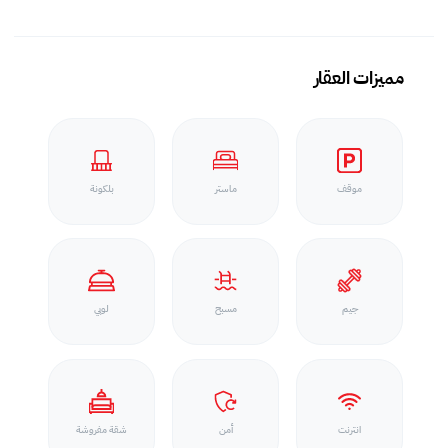
مميزات العقار
موقف
ماستر
بلكونة
جيم
مسبح
لوبي
انترنت
أمن
شقة مفروشة