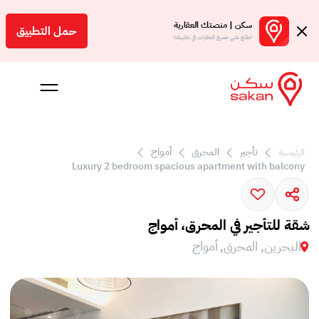
سكن | منصتك العقارية
حمل التطبيق
اطلع على جميع العقارات في تطبيقنا
تأجير
المحرق
أمواج
الرئيسية
 بالعمولة
Luxury 2 bedroom spacious apartment with balcony
Engl
بحرين
شقة للتأجير في المحرق، أمواج
البحرين, المحرق, أمواج