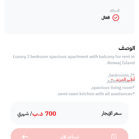
الحالة
فعال
الوصف
Luxury 2 bedroom spacious apartment with balcony for rent in
Amwaj Island.
*2 bedrooms,
أظهر المزيد
*3 bathrooms,
*spacious living room,
*semi open kitchen with all appliances,
*laundry room,
*balcony,
700
د.ب
*high speed internet,
سعر الإيجار
/ شهري
*housekeeping 2 times a week,
*swimming pool,
*kids pool,
استأجر الآن
*jacuzzi,