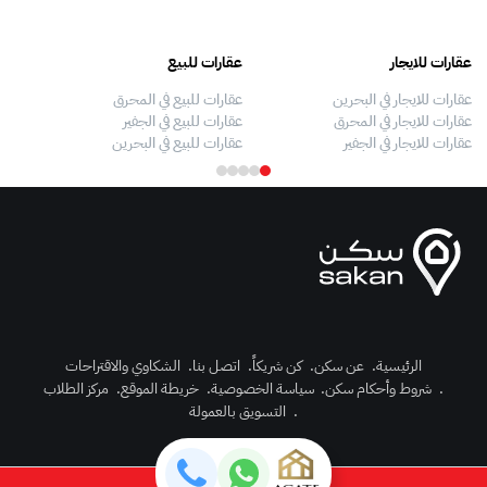
عقارات للايجار
عقارات للبيع
فلل
عقارات للايجار في البحرين
عقارات للبيع في المحرق
بيو
عقارات للايجار في المحرق
عقارات للبيع في الجفير
فلل
عقارات للايجار في الجفير
عقارات للبيع في البحرين
فلل
الرئيسية
.
عن سكن
.
كن شريكاً
.
اتصل بنا
.
الشكاوي والاقتراحات
.
شروط وأحكام سكن
.
سياسة الخصوصية
.
خريطة الموقع
.
مركز الطلاب
رك الآن
.
التسويق بالعمولة
دخول