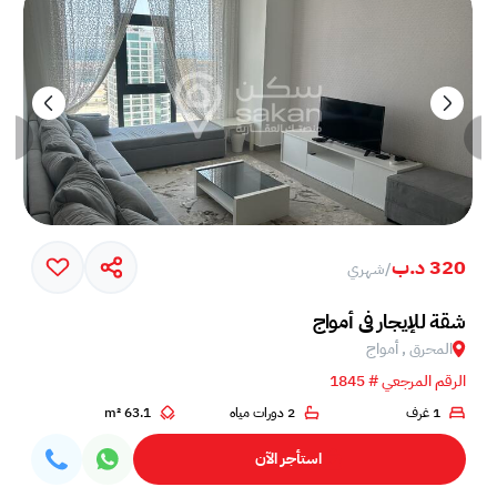
320 د.ب
/
شهري
خم في جزيرة أمواج
شقة للإيجار في أمواج
المحرق , أمواج
الرقم المرجعي # 1845
1 غرف
2 دورات مياه
63.1 m²
استأجر الآن