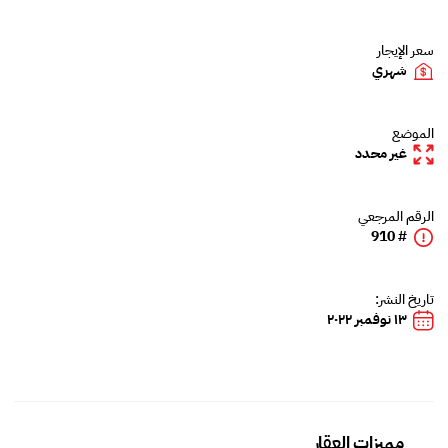
سعر الإيجار
شهري
الموضع
غير محدد
الرقم المرجعي
# 910
تاريخ النشر:
١٣ نوفمبر ٢٠٢٢
مميزات العقار