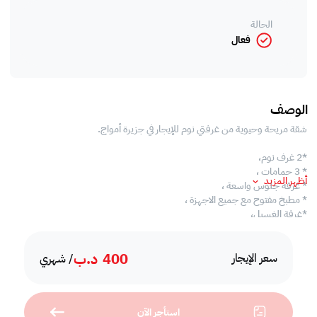
الحالة
فعال
الوصف
شقة مريحة وحيوية من غرفتي نوم للإيجار في جزيرة أمواج.
*2 غرف نوم،
* 3 حمامات ،
أظهر المزيد
* غرفة جلوس واسعة ،
* مطبخ مفتوح مع جميع الاجهزة ،
*غرفة الغسيل،
*إنترنت،
*نادي رياضي،
400
د.ب
*حمام السباحة،
سعر الإيجار
/ شهري
* منطقة للشواء ،
* موقف سيارات محجوز.
* أمن على مدار 24 ساعة.
استأجر الآن