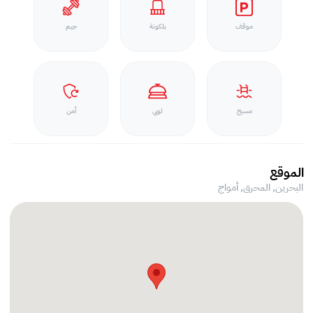
موقف
بلكونة
جيم
مسبح
لوبي
أمن
الموقع
البحرين, المحرق,
أمواج