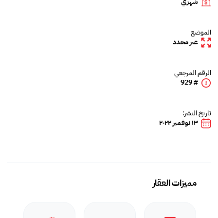
شهري
الموضع
غير محدد
الرقم المرجعي
# 929
تاريخ النشر:
١٣ نوفمبر ٢٠٢٢
مميزات العقار