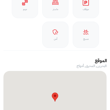
موقف
ماستر
جيم
مسبح
أمن
الموقع
البحرين, المحرق,
أمواج