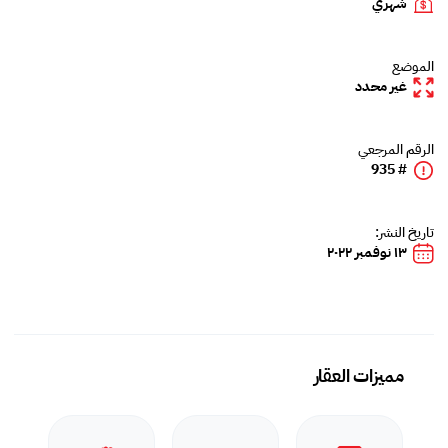
شهري
الموضع
غير محدد
الرقم المرجعي
# 935
تاريخ النشر:
١٣ نوفمبر ٢٠٢٢
مميزات العقار