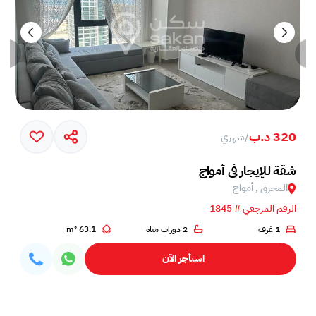
320 د.ب
/
شهري
خم في جزيرة أمواج
شقة للإيجار في أمواج
المحرق , أمواج
الرقم المرجعي # 1845
1 غرف
2 دورات مياه
63.1 m²
استأجر الآن