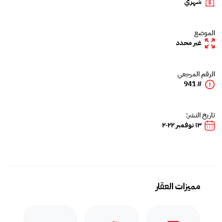
شهري
الموضع
غير محدد
الرقم المرجعي
# 941
تاريخ النشر:
١٣ نوفمبر ٢٠٢٢
مميزات العقار