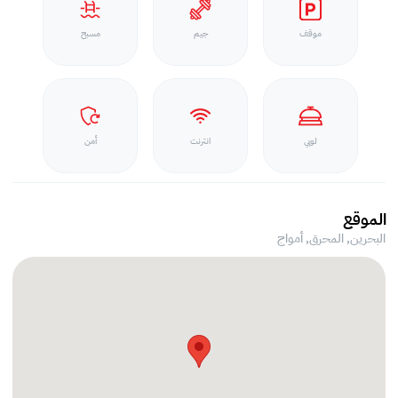
موقف
جيم
مسبح
لوبي
انترنت
أمن
الموقع
البحرين, المحرق,
أمواج