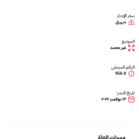
سعر الإيجار
شهري
الموضع
غير محدد
الرقم المرجعي
# 956
تاريخ النشر:
١٣ نوفمبر ٢٠٢٢
مميزات العقار