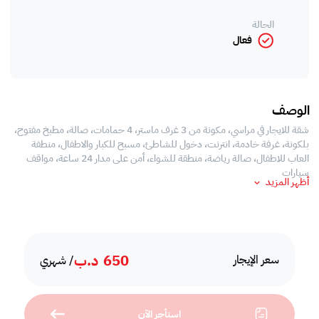
الحالة
فعال
الوصف
شقة للايجار في مراسي، مكونة من 3 غرف ماستر، 4 حمامات، صالة، مطبخ مفتوح،
بلكونة، غرفة خادمة، انترنت، دخول للشاطئ، مسبح للكبار والاطفال، منطفة
العاب للاطفال، صالة رياضة، منطقة للشواء، أمن على مدار 24 ساعة، مواقف
سيارات
أظهر المزيد
650
د.ب
سعر الإيجار
/ شهري
استأجر الآن