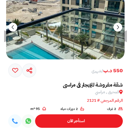
550 د.ب
/
شهري
شقة مفروشة للإيجار في مراسي
المحرق , مراسي
الرقم المرجعي # 2121
2 غرف
2 دورات مياه
95 m²
استأجر الآن