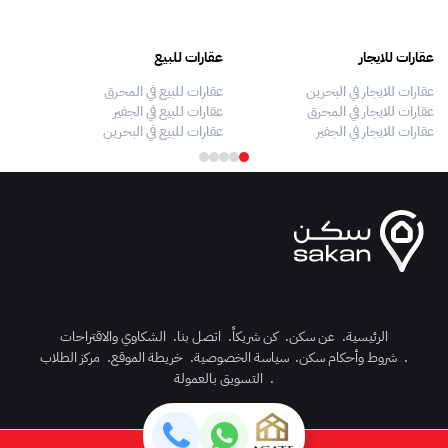
عقارات للايجار
عقارات للبيع
فلل
عقارات للايجار في البحرين
عقارات للبيع في المحرق
بيو
عقارات للايجار في المحرق
عقارات للبيع في الجفير
فلل
عقارات للايجار في الجفير
عقارات للبيع في البحرين
فلل
الرئيسية
.
عن سكن
.
كن شريكاً
.
اتصل بنا
.
الشكاوي والاقتراحات
.
شروط وأحكام سكن
.
سياسة الخصوصية
.
خريطة الموقع
.
مركز الطلاب
رك الآن
.
التسويق بالعمولة
دخول