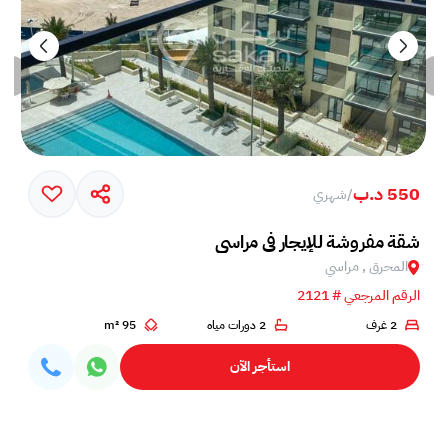
550 د.ب
/
شهري
شقة مفروشة للإيجار في مراسي
المحرق , مراسي
الرقم المرجعي # 2121
2 غرف
2 دورات مياه
95 m²
استأجر الآن