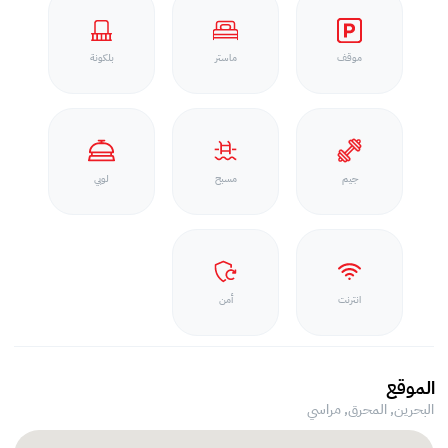
موقف
ماستر
بلكونة
جيم
مسبح
لوبي
انترنت
أمن
الموقع
البحرين, المحرق,
مراسي