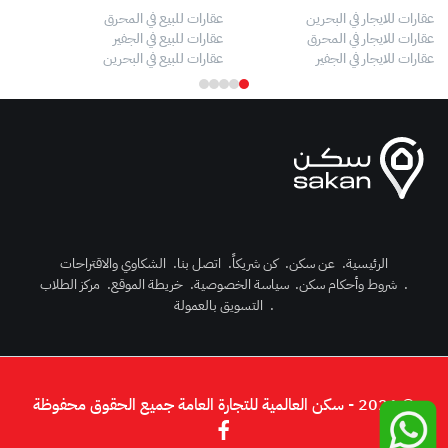
عقارات للايجار في البحرين
عقارات للبيع في المحرق
بيو
عقارات للايجار في المحرق
عقارات للبيع في الجفير
فلل
عقارات للايجار في الجفير
عقارات للبيع في البحرين
فلل
الرئيسية
.
عن سكن
.
كن شريكاً
.
اتصل بنا
.
الشكاوي والاقتراحات
.
شروط وأحكام سكن
.
سياسة الخصوصية
.
خريطة الموقع
.
مركز الطلاب
رك الآن
.
التسويق بالعمولة
دخول
© 2026 - سكن العالمية للتجارة العامة جميع الحقوق محفوظة