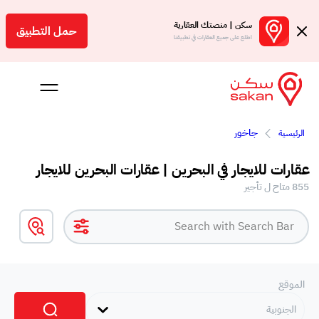
سكن | منصتك العقارية
حمل التطبيق
اطلع على جميع العقارات في تطبيقنا
جاخور
الرئيسية
 بالعمولة
عقارات للايجار في البحرين | عقارات البحرين للايجار
Engl
855 متاح ل تأجير
بحرين
الموقع
الجنوبية