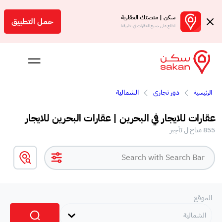
سكن | منصتك العقارية
حمل التطبيق
اطلع على جميع العقارات في تطبيقنا
دور تجاري
الشمالية
الرئيسية
عقارات للايجار في البحرين | عقارات البحرين للايجار
855 متاح ل تأجير
 بالعمولة
Engl
بحرين
الموقع
الشمالية