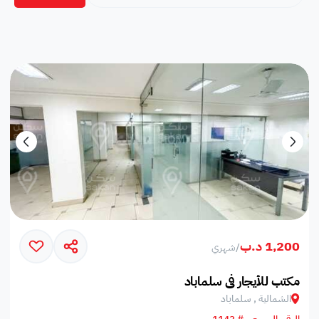
1,200 د.ب
/
شهري
مكتب للأيجار في سلماباد
الشمالية , سلماباد