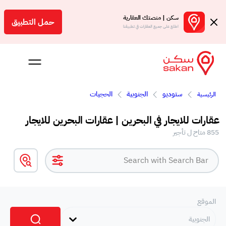
سكن | منصتك العقارية
حمل التطبيق
اطلع على جميع العقارات في تطبيقنا
ستوديو
الجنوبية
الحجيات
الرئيسية
 بالعمولة
عقارات للايجار في البحرين | عقارات البحرين للايجار
Engl
855 متاح ل تأجير
بحرين
الموقع
الجنوبية