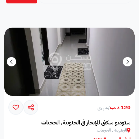
120 د.ب
/
شهري
ستوديو سكني للإيجار في الجنوبية, الحجيات
الجنوبية , الحجيات