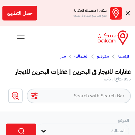
سكن | منصتك العقارية
حمل التطبيق
اطلع على جميع العقارات في تطبيقنا
ستوديو
الشمالية
سار
الرئيسية
 بالعمولة
عقارات للايجار في البحرين | عقارات البحرين للايجار
Engl
855 متاح ل تأجير
بحرين
الموقع
الشمالية