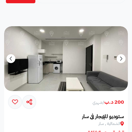
200 د.ب
/
شهري
ستوديو للإيجار في سار
الشمالية , سار