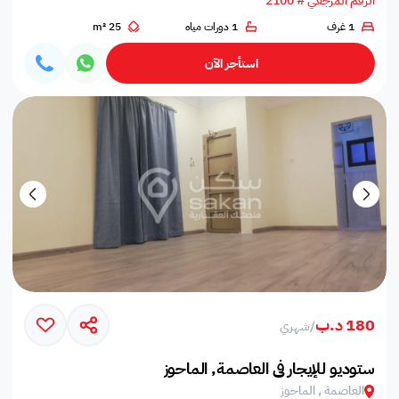
الرقم المرجعي # 2100
1 غرف
1 دورات مياه
25 m²
استأجر الآن
180 د.ب
/
شهري
ستوديو للإيجار في العاصمة, الماحوز
العاصمة , الماحوز