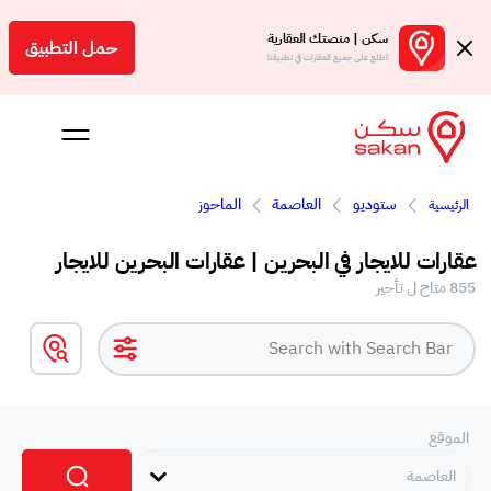
سكن | منصتك العقارية
حمل التطبيق
اطلع على جميع العقارات في تطبيقنا
ستوديو
العاصمة
الماحوز
الرئيسية
 بالعمولة
عقارات للايجار في البحرين | عقارات البحرين للايجار
Engl
855 متاح ل تأجير
بحرين
الموقع
العاصمة