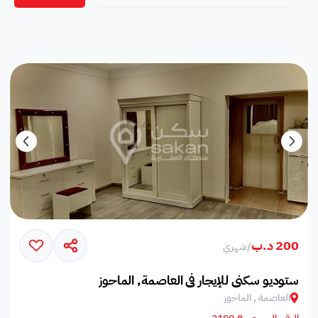
200 د.ب
/
شهري
ستوديو سكني للإيجار في العاصمة, الماحوز
العاصمة , الماحوز