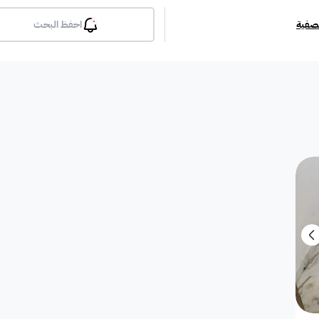
تصفية
احفظ البحث
بلكونة
جيم
مسبح
لوبي
انترن
ملحق
مطبخ راكب
غرفة معيشة
شقة مفروشة
دوبلك
أرض استثمارية
فيلا دور
فيلا شقة
فيلا شقتين
فيلا مست
بيت
فيلا ثنائية
معرض / محل
مبنى تجاري
إستراح