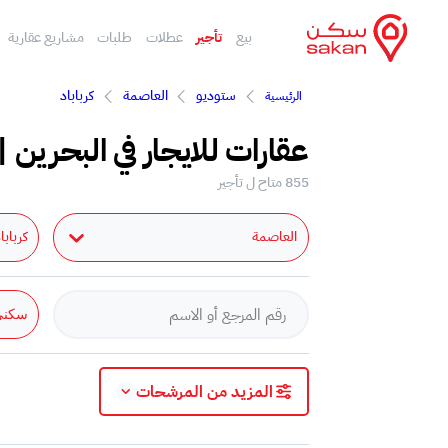
بيع
تأجير
عطلات
طلبات
مشاريع عقارية
ستوديو
العاصمة
كرباباد
الرئيسية
عقارات للايجار في البحرين |
855 متاح ل تأجير
العاصمة
كربابا
سكني
المزيد من المرشحات