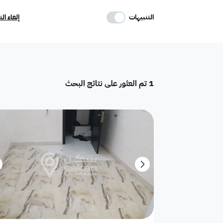
حدد وسائل الراحة
التنبيهات
إلغاء ال
موقف
ماستر
غرفة خادمة
1
تم العثور على نتائج البحث
تكييف مركزي
غرفة سائق
حوش
دور
هدام
أرض سكنية
شقق فندقية
فيلا فاخرة
تاون هاوس