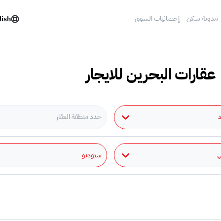
مدونة سكن
إحصائيات السوق
lish
 عقارات البحرين للايجار
د
حدد منطقة العقار
ستوديو