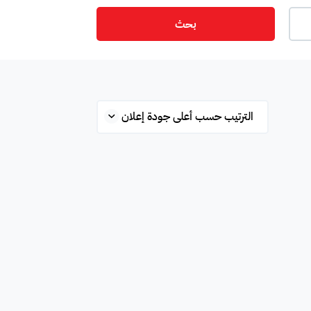
بحث
ت
أمن
ميزانين
س
ستوديو
شقة علوية
قلة
محطة بانزين
غرفة
ة
مفروشة جزئي
غير مفروشة