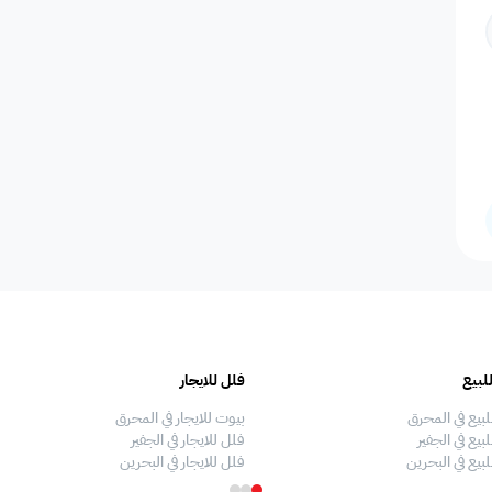
المسافرين
اصنصير - مصاعد
اطلاله على البحر
مسبح عام مشترك
عدد الحم
مسبح بتدفئة
دش
سلبر
مناديل
إضاءة إض
صالة طعام
منطقة الطعام
فريزر
اطلالة على الحديقة
ألعاب أط
لبيع
فلل للايجار
ملعب كرة طائرة
غسالة
غرفة سينما
ملعب كرة سله
ملعب كرة
لبيع في المحرق
بيوت للايجار في المحرق
بيع في الجفير
فلل للايجار في الجفير
لبيع في البحرين
فلل للايجار في البحرين