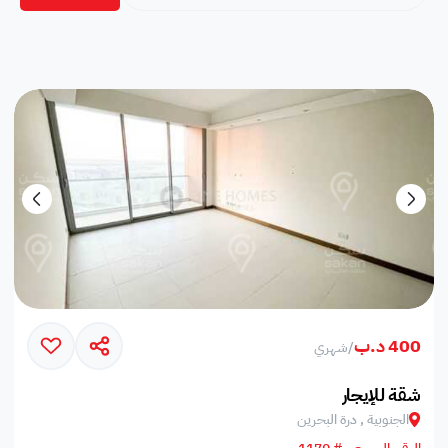
400 د.ب
/
شهري
شقة للإيجار
الجنوبية , درة البحرين