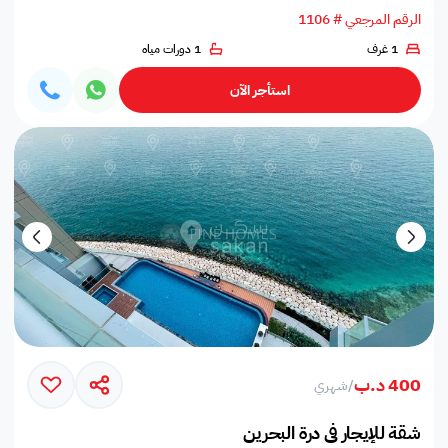
الرقم المرجعي # 1106
1 غرف
1 دورات مياه
استأجر الآن
400 د.ب
/
شهري
شقة للإيجار في درة البحرين