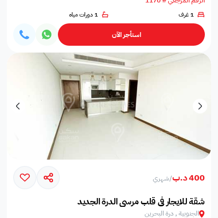
الرقم المرجعي # 1170
1 غرف
1 دورات مياه
استأجر الآن
400 د.ب
/
شهري
شقة للايجار في قلب مرسى الدرة الجديد
الجنوبية , درة البحرين