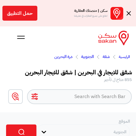
سكن | منصتك العقارية
حمل التطبيق
اطلع على جميع العقارات في تطبيقنا
شقة
الجنوبية
درة البحرين
الرئيسية
 بالعمولة
شقق للايجار في البحرين | شقق للايجار البحرين
Engl
855 متاح ل تأجير
بحرين
الموقع
الجنوبية