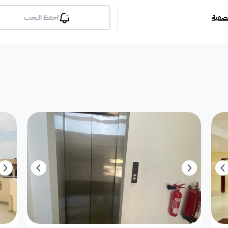
تصفية
احفظ البحث
بلكونة
جيم
مسبح
لوبي
انترن
ملحق
مطبخ راكب
غرفة معيشة
شقة مفروشة
دوبلك
أرض استثمارية
فيلا دور
فيلا شقة
فيلا شقتين
فيلا مست
بيت
فيلا ثنائية
معرض / محل
مبنى تجاري
إستراح