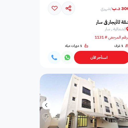
3 د.ب
/
شهري
امات
غلايه
اوانى طبخ
قة للأيجار في سار
الشمالية , سار
رقم المرجعي # 1131
1 غرف
1 دورات مياه
افية
المناسبات
سماعات
استأجر الآن
فال
ملعب
فرن
 قدم
طاولة تنس
شاطئ خاص