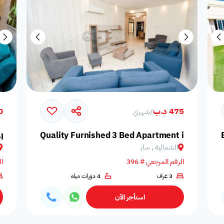
475 د.ب
50
/
شهري
Apartment
Quality Furnished 3 Bed Apartment in Saar
الشمالية , سار
الرقم المرجعي # 396
ال
3 غرف
4 دورات مياه
استأجر الآن