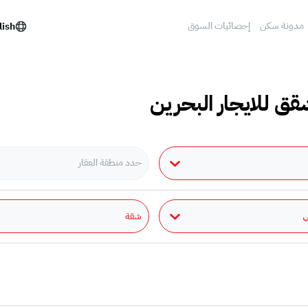
مدونة سكن
إحصائيات السوق
lish
قق للايجار البحرين
حدد منطقة العقار
شقة