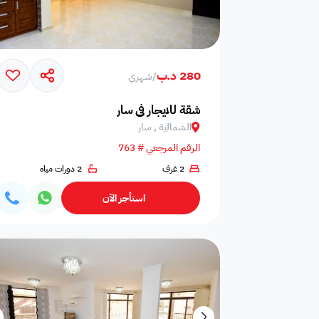
280 د.ب
/
شهري
شقة للايجار في سار
الشمالية , سار
الرقم المرجعي # 763
2 غرف
2 دورات مياه
استأجر الآن