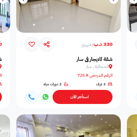
330 د.ب
70
/
شهري
شقة للايجار في سار
ش
الشمالية , سار
الرقم المرجعي # 725
ال
3 غرف
2 دورات مياه
استأجر الآن