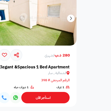
280 د.ب
/
شهري
Elegant &Spacious 1 Bed Apartment in Saar
الشمالية , سار
الرقم المرجعي # 398
1 غرف
1 دورات مياه
استأجر الآن