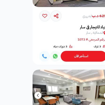
6 د.ب
/
شهري
يلا للايجار في سار
الشمالية , سار
رقم المرجعي # 1073
3 غرف
3 دورات مياه
أي غرفة نوم
0
استأجر الآن
أي حمام
0