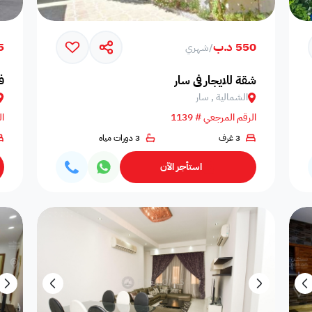
550 د.ب
25
/
شهري
شقة للايجار في سار
ف
الشمالية , سار
الرقم المرجعي # 1139
ال
3 غرف
3 دورات مياه
حالة التأثيث
استأجر الآن
التوفر
ضمن مشروع