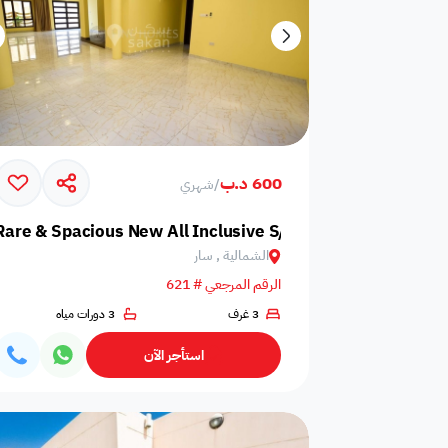
600 د.ب
/
شهري
Rare & Spacious New All Inclusive S/F Villa
الشمالية , سار
الرقم المرجعي # 621
3 غرف
3 دورات مياه
استأجر الآن