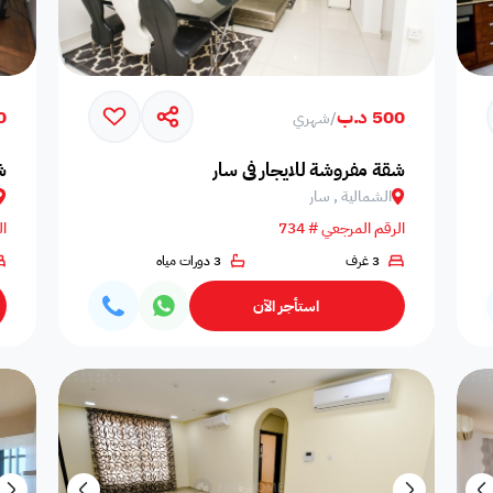
500 د.ب
30
/
شهري
شقة مفروشة للايجار في سار
ش
الشمالية , سار
الرقم المرجعي # 734
ال
3 غرف
3 دورات مياه
استأجر الآن