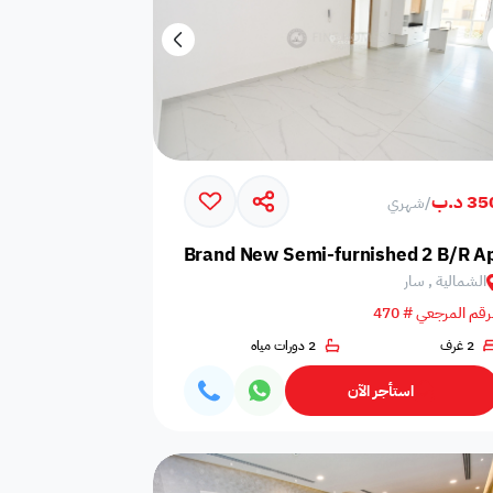
3 د.ب
/
شهري
Brand New Semi-furnished 2 B/R A
الشمالية , سار
رقم المرجعي # 470
2 غرف
2 دورات مياه
استأجر الآن