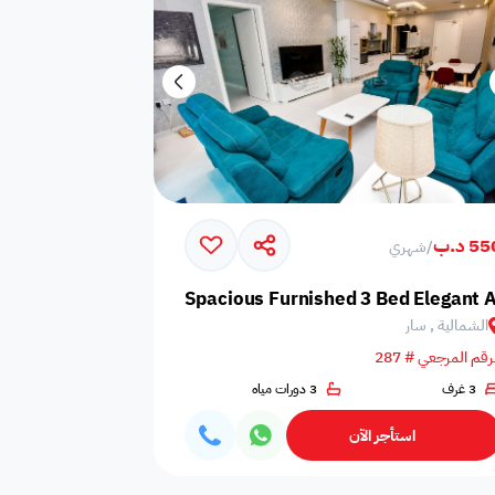
5 د.ب
/
شهري
Spacious Furnished 3 Bed Elegant 
الشمالية , سار
رقم المرجعي # 287
3 غرف
3 دورات مياه
استأجر الآن