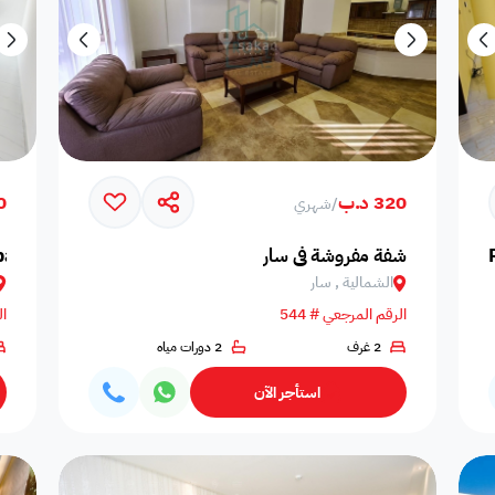
320 د.ب
50
/
شهري
شفة مفروشة في سار
partment
الشمالية , سار
الرقم المرجعي # 544
ال
2 غرف
2 دورات مياه
استأجر الآن