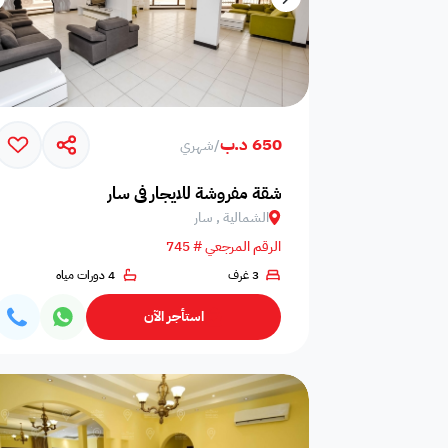
650 د.ب
/
شهري
شقة مفروشة للايجار في سار
الشمالية , سار
الرقم المرجعي # 745
3 غرف
4 دورات مياه
استأجر الآن