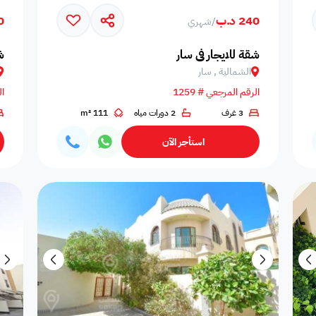
240 د.ب
00
/
شهري
المسافرين
اصنصير - مصاعد
اطلاله على البحر
مسبح عام مشترك
عدد الحم
شقة للايجار في سار
ش
الشمالية , سار
الرقم المرجعي # 1259
ال
3 غرف
2 دورات مياه
111 m²
مسبح بتدفئة
دش
سلبر
مناديل
إضاءة إض
استأجر الآن
صالة طعام
منطقة الطعام
فريزر
اطلالة على الحديقة
ألعاب أط
ملعب كرة طائرة
غسالة
غرفة سينما
ملعب كرة سله
ملعب كرة