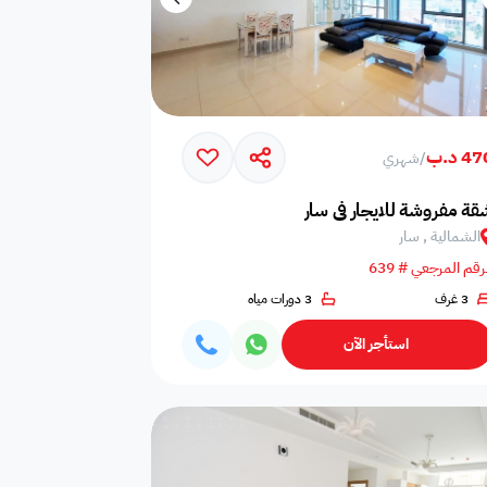
4 د.ب
/
شهري
قة مفروشة للايجار في سار
الشمالية , سار
رقم المرجعي # 639
3 غرف
3 دورات مياه
استأجر الآن