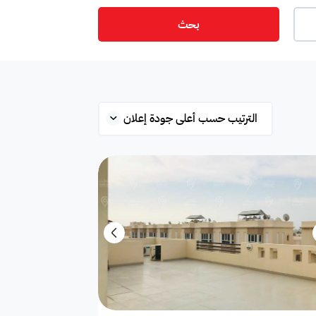
بحث
ت
أمن
ميزانين
س
ستوديو
شقة علوية
قلة
محطة بانزين
غرفة
ة
مفروشة جزئي
غير مفروشة