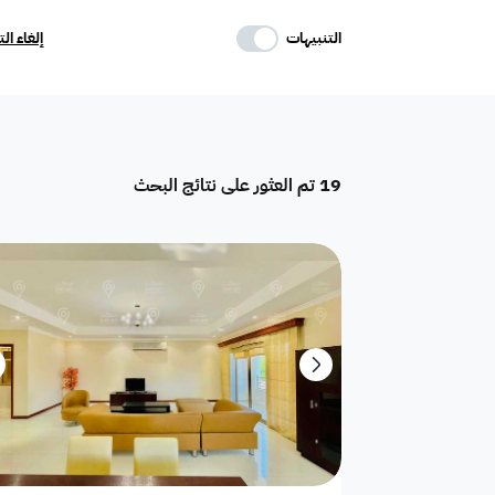
حدد وسائل الراحة
التنبيهات
إلغاء ال
موقف
ماستر
غرفة خادمة
19
تم العثور على نتائج البحث
تكييف مركزي
غرفة سائق
حوش
دور
هدام
أرض سكنية
شقق فندقية
فيلا فاخرة
تاون هاوس