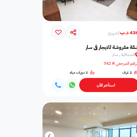
4 د.ب
/
شهري
قة مفروشة للايجار في سار
الشمالية , سار
رقم المرجعي # 742
2 غرف
2 دورات مياه
استأجر الآن