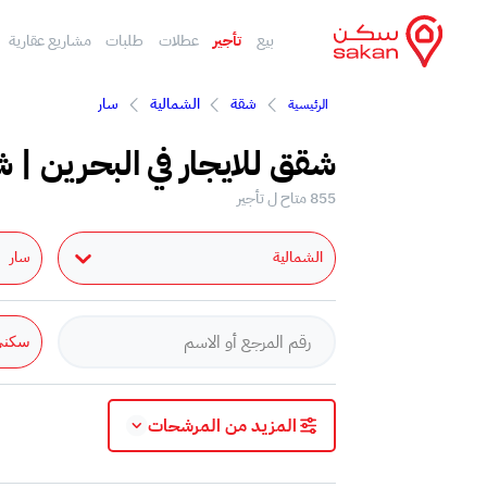
بيع
تأجير
عطلات
طلبات
مشاريع عقارية
شقة
الشمالية
سار
الرئيسية
شقق للايجار في البحرين | ش
855 متاح ل تأجير
الشمالية
سار
سكني
المزيد من المرشحات