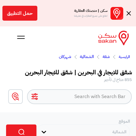
سكن | منصتك العقارية
حمل التطبيق
اطلع على جميع العقارات في تطبيقنا
شقة
الشمالية
شهركان
الرئيسية
 بالعمولة
شقق للايجار في البحرين | شقق للايجار البحرين
Engl
855 متاح ل تأجير
بحرين
الموقع
الشمالية