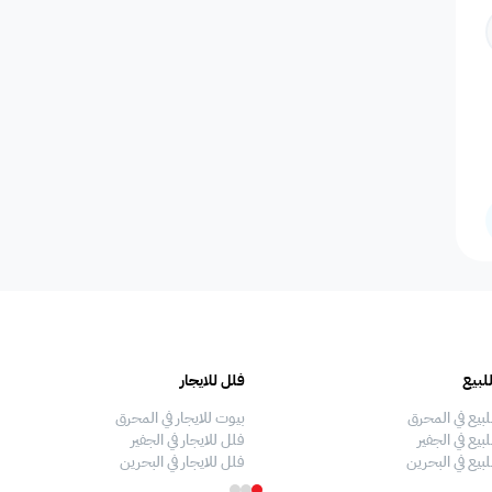
المسافرين
اصنصير - مصاعد
اطلاله على البحر
مسبح عام مشترك
عدد الحم
مسبح بتدفئة
دش
سلبر
مناديل
إضاءة إض
صالة طعام
منطقة الطعام
فريزر
اطلالة على الحديقة
ألعاب أط
لبيع
فلل للايجار
ملعب كرة طائرة
غسالة
غرفة سينما
ملعب كرة سله
ملعب كرة
لبيع في المحرق
بيوت للايجار في المحرق
بيع في الجفير
فلل للايجار في الجفير
لبيع في البحرين
فلل للايجار في البحرين