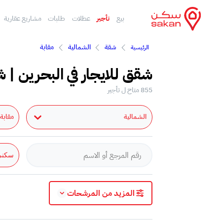
بيع
تأجير
عطلات
طلبات
مشاريع عقارية
شقة
الشمالية
مقابة
الرئيسية
شقق للايجار في البحرين | ش
855 متاح ل تأجير
الشمالية
مقابة
سكني
المزيد من المرشحات