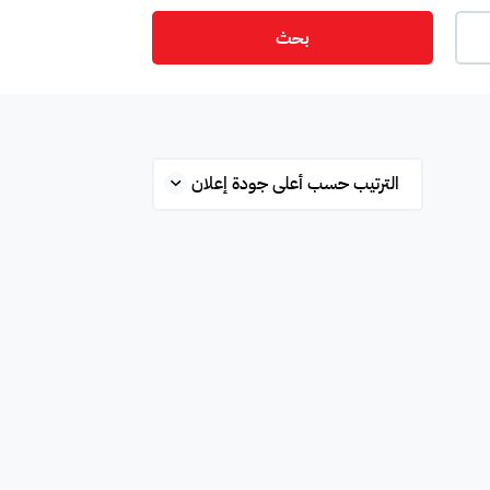
بحث
ت
أمن
ميزانين
س
ستوديو
شقة علوية
قلة
محطة بانزين
غرفة
ة
مفروشة جزئي
غير مفروشة