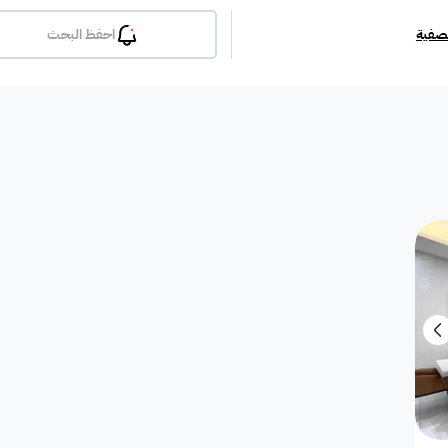
تصفية
احفظ البحث
بلكونة
جيم
مسبح
لوبي
انترن
ملحق
مطبخ راكب
غرفة معيشة
شقة مفروشة
دوبلك
أرض استثمارية
فيلا دور
فيلا شقة
فيلا شقتين
فيلا مست
بيت
فيلا ثنائية
معرض / محل
مبنى تجاري
إستراح