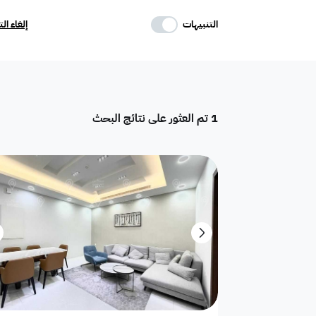
حدد وسائل الراحة
التنبيهات
إلغاء ال
موقف
ماستر
غرفة خادمة
1
تم العثور على نتائج البحث
تكييف مركزي
غرفة سائق
حوش
دور
هدام
أرض سكنية
شقق فندقية
فيلا فاخرة
تاون هاوس