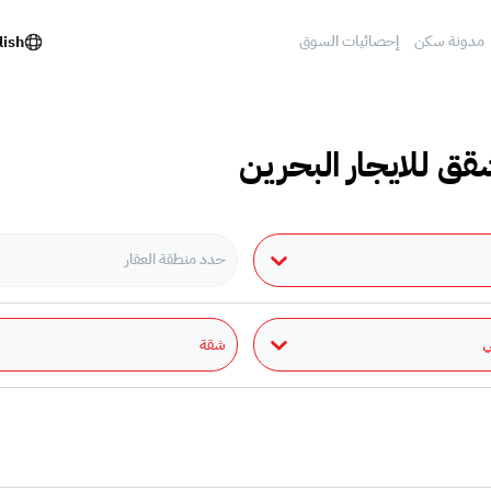
مدونة سكن
إحصائيات السوق
lish
قق للايجار البحرين
حدد منطقة العقار
شقة