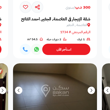
300 د.ب
70
/
سنوي
المسافرين
اصنصير - مصاعد
اطلاله على البحر
مسبح عام مشترك
عدد الحم
شقة للإيجار في العاصمة, الجفير, احمد الفاتح
ش
العاصمة , الجفير
الرقم المرجعي # 1734
ال
1 غرف
2 دورات مياه
54.5 m²
مسبح بتدفئة
دش
سلبر
مناديل
إضاءة إض
استأجر الآن
صالة طعام
منطقة الطعام
فريزر
اطلالة على الحديقة
ألعاب أط
ملعب كرة طائرة
غسالة
غرفة سينما
ملعب كرة سله
ملعب كرة