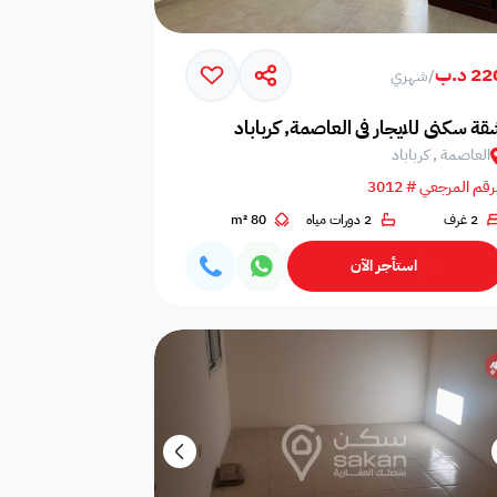
2 د.ب
/
شهري
قة سكني للايجار في العاصمة, كرباباد
العاصمة , كرباباد
رقم المرجعي # 3012
2 غرف
2 دورات مياه
80 m²
أي غرفة نوم
0
استأجر الآن
أي حمام
0