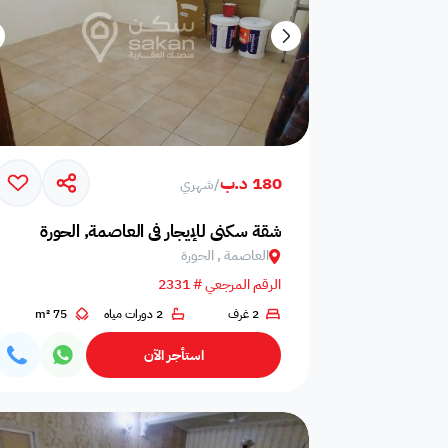
180 د.ب
/
شهري
شقة سكني للإيجار في العاصمة, الحورة
العاصمة , الحورة
الرقم المرجعي # 2331
2 غرف
2 دورات مياه
75 m²
استأجر الآن