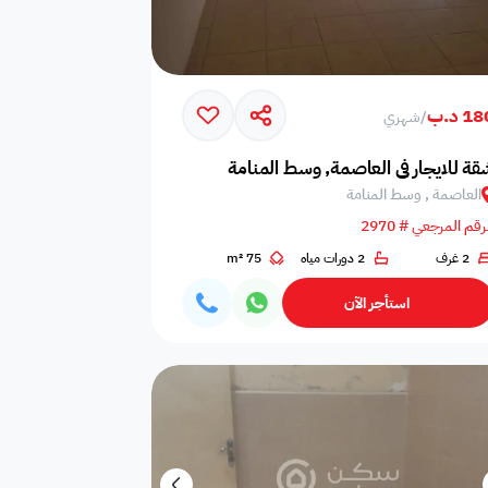
1 د.ب
/
شهري
قة للايجار في العاصمة, وسط المنامة
العاصمة , وسط المنامة
رقم المرجعي # 2970
2 غرف
2 دورات مياه
75 m²
استأجر الآن