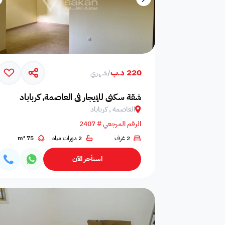
220 د.ب
/
شهري
شقة سكني للإيجار في العاصمة, كرباباد
العاصمة , كرباباد
الرقم المرجعي # 2407
2 غرف
2 دورات مياه
75 m²
استأجر الآن