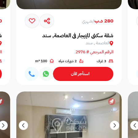
280 د.ب
20
/
شهري
شقة سكني للإيجار في العاصمة, سند
ش
العاصمة , سند
الرقم المرجعي # 2976
ال
3 غرف
2 دورات مياه
100 m²
حالة التأثيث
استأجر الآن
التوفر
ضمن مشروع