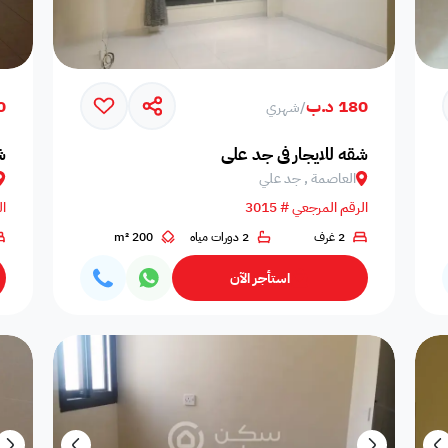
180 د.ب
80
/
شهري
شقه للايجار في جد علي
ش
العاصمة , جد علي
الرقم المرجعي # 3015
ال
2 غرف
2 دورات مياه
200 m²
استأجر الآن