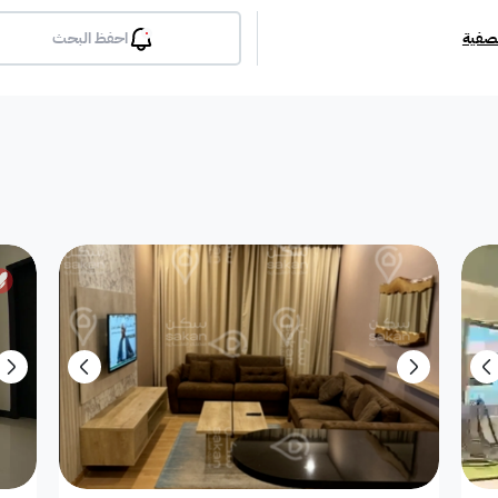
تصفية
احفظ البحث
بلكونة
جيم
مسبح
لوبي
انترن
ملحق
مطبخ راكب
غرفة معيشة
شقة مفروشة
دوبلك
أرض استثمارية
فيلا دور
فيلا شقة
فيلا شقتين
فيلا مست
بيت
فيلا ثنائية
معرض / محل
مبنى تجاري
إستراح