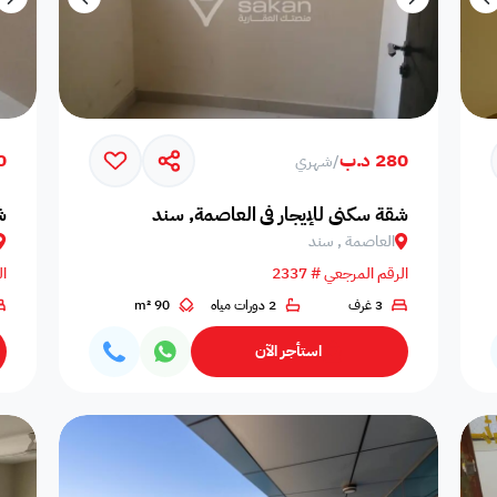
280 د.ب
10
/
شهري
شقة سكني للإيجار في العاصمة, سند
ش
العاصمة , سند
الرقم المرجعي # 2337
ال
3 غرف
2 دورات مياه
90 m²
استأجر الآن