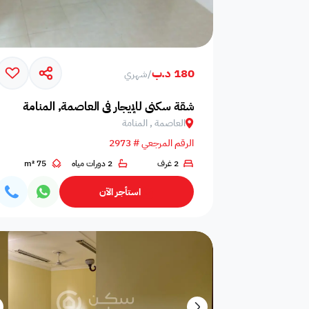
180 د.ب
/
شهري
شقة سكني للإيجار في العاصمة, المنامة
العاصمة , المنامة
الرقم المرجعي # 2973
2 غرف
2 دورات مياه
75 m²
استأجر الآن