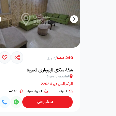
210 د.ب
/
شهري
شقة سكني للإيجار في الحورة
العاصمة , الحورة
الرقم المرجعي # 2202
1 غرف
1 دورات مياه
10 m²
استأجر الآن