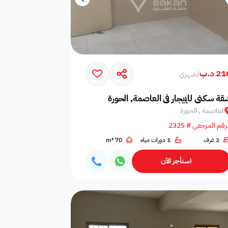
2 د.ب
/
شهري
قة سكني للإيجار في العاصمة, الحورة
العاصمة , الحورة
رقم المرجعي # 2325
2 غرف
1 دورات مياه
70 m²
استأجر الآن