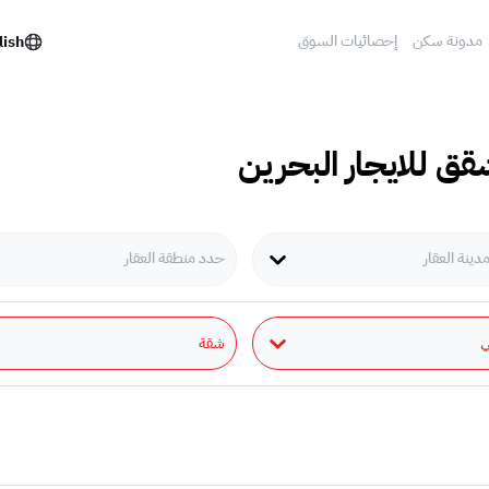
مدونة سكن
إحصائيات السوق
lish
قق للايجار البحرين
ينة العقار
حدد منطقة العقار
شقة