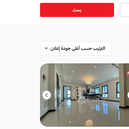
بحث
ت
أمن
ميزانين
س
ستوديو
شقة علوية
قلة
محطة بانزين
غرفة
ة
مفروشة جزئي
غير مفروشة