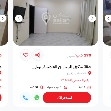
170 د.ب
80
/
شهري
شقة سكني للإيجار في العاصمة, توبلي
ش
العاصمة , توبلي
الرقم المرجعي # 2148
ال
1 غرف
1 دورات مياه
50 m²
استأجر الآن