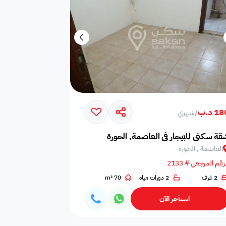
1 د.ب
/
شهري
قة سكني للإيجار في العاصمة, الحورة
العاصمة , الحورة
رقم المرجعي # 2133
2 غرف
2 دورات مياه
70 m²
استأجر الآن