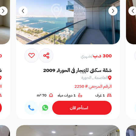
300 د.ب
80
/
شهري
شقة سكني للإيجار في الحورة, 2009
ش
العاصمة , الحورة
الرقم المرجعي # 2250
ال
1 غرف
1 دورات مياه
70 m²
استأجر الآن