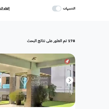
حدد وسائل الراحة
التنبيهات
إلغاء ال
موقف
ماستر
غرفة خادمة
178
تم العثور على نتائج البحث
تكييف مركزي
غرفة سائق
حوش
دور
هدام
أرض سكنية
شقق فندقية
فيلا فاخرة
تاون هاوس