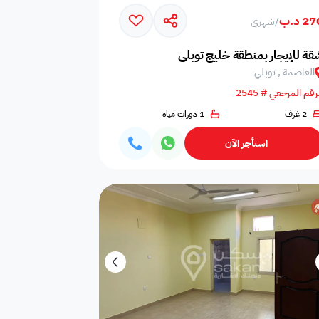
2 د.ب
/
شهري
امات
غلايه
اوانى طبخ
قة للإيجار بمنطقة خليج توبلى
العاصمة , توبلي
رقم المرجعي # 2545
2 غرف
1 دورات مياه
افية
المناسبات
سماعات
استأجر الآن
فال
ملعب
فرن
 قدم
طاولة تنس
شاطئ خاص