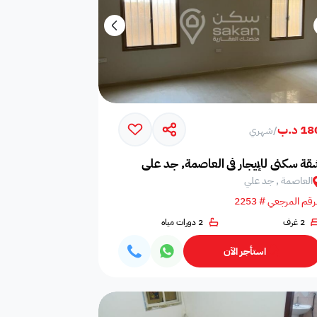
1 د.ب
/
شهري
قة سكني للإيجار في العاصمة, جد علي
العاصمة , جد علي
رقم المرجعي # 2253
2 غرف
2 دورات مياه
استأجر الآن