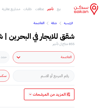
بيع
تأجير
عطلات
طلبات
مشاريع عقارية
شقة
العاصمة
الرئيسية
شقق للايجار في البحرين | ش
855 متاح ل تأجير
العاصمة
حدد مد
سكني
المزيد من المرشحات