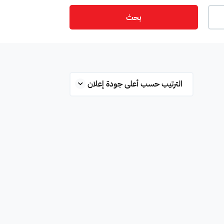
بحث
ت
أمن
ميزانين
س
ستوديو
شقة علوية
قلة
محطة بانزين
غرفة
ة
مفروشة جزئي
غير مفروشة