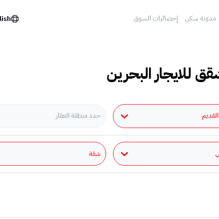
مدونة سكن
إحصائيات السوق
lish
قق للايجار البحرين
 القديم
حدد منطقة العقار
شقة