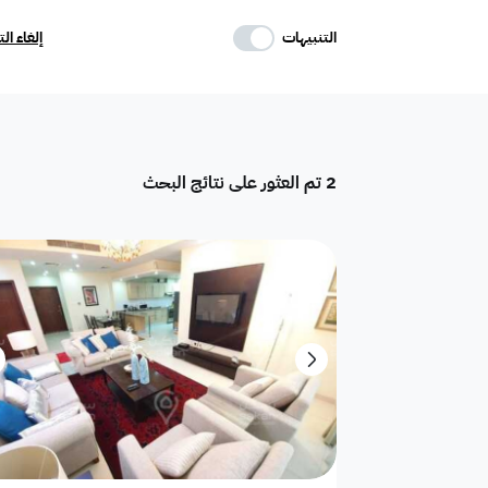
حدد وسائل الراحة
التنبيهات
إلغاء ال
موقف
ماستر
غرفة خادمة
2
تم العثور على نتائج البحث
تكييف مركزي
غرفة سائق
حوش
دور
هدام
أرض سكنية
شقق فندقية
فيلا فاخرة
تاون هاوس