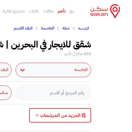
بيع
تأجير
عطلات
طلبات
مشاريع عقارية
شقة
العاصمة
البلاد القديم
الرئيسية
شقق للايجار في البحرين | ش
855 متاح ل تأجير
العاصمة
البلاد
سكني
المزيد من المرشحات