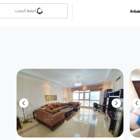
تصفية
احفظ البحث
بلكونة
جيم
مسبح
لوبي
انترن
ملحق
مطبخ راكب
غرفة معيشة
شقة مفروشة
دوبلك
أرض استثمارية
فيلا دور
فيلا شقة
فيلا شقتين
فيلا مست
بيت
فيلا ثنائية
معرض / محل
مبنى تجاري
إستراح