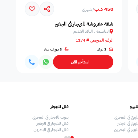
450 د.ب
/
شهري
المسافرين
اصنصير - مصاعد
اطلاله على البحر
مسبح عام مشترك
عدد الحم
شقة مفروشة للايجار في الجفير
العاصمة , البلاد القديم
الرقم المرجعي # 1174
3 غرف
3 دورات مياه
مسبح بتدفئة
دش
سلبر
مناديل
إضاءة إض
استأجر الآن
صالة طعام
منطقة الطعام
فريزر
اطلالة على الحديقة
ألعاب أط
لبيع
فلل للايجار
ملعب كرة طائرة
غسالة
غرفة سينما
ملعب كرة سله
ملعب كرة
لبيع في المحرق
بيوت للايجار في المحرق
بيع في الجفير
فلل للايجار في الجفير
لبيع في البحرين
فلل للايجار في البحرين