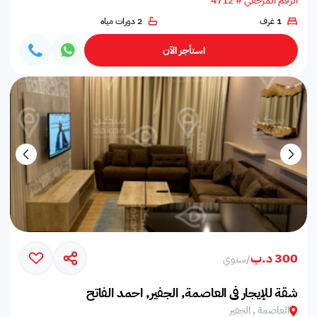
الرقم المرجعي # 4712
1 غرف
2 دورات مياه
استأجر الآن
300 د.ب
/
سنوي
شقة للإيجار في العاصمة, الجفير, احمد الفاتح
العاصمة , الجفير