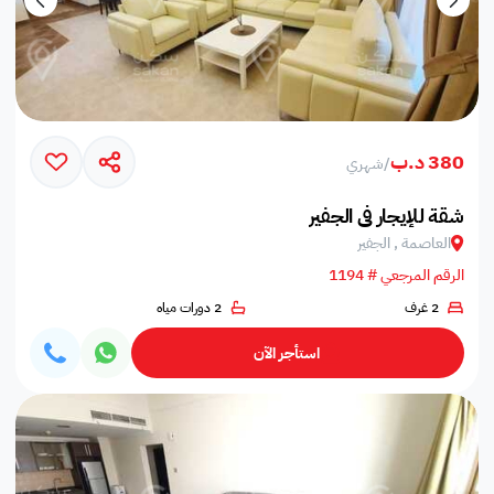
380 د.ب
/
شهري
شقة للإيجار في الجفير
العاصمة , الجفير
الرقم المرجعي # 1194
2 غرف
2 دورات مياه
استأجر الآن