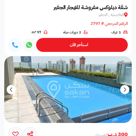
شقة ديلوكس مفروشة للايجار الجفير
العاصمة , الجفير
الرقم المرجعي # 2797
1 غرف
2 دورات مياه
97 m²
استأجر الآن
300 د.ب
/
شهري