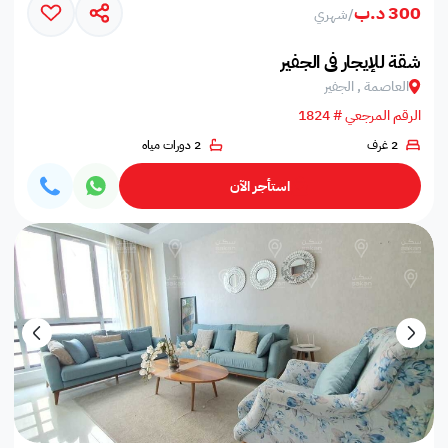
300 د.ب
/
شهري
شقة للإيجار في الجفير
العاصمة , الجفير
الرقم المرجعي # 1824
2 غرف
2 دورات مياه
استأجر الآن