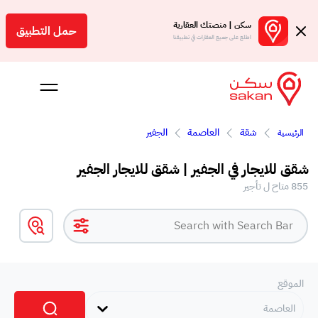
سكن | منصتك العقارية
حمل التطبيق
اطلع على جميع العقارات في تطبيقنا
شقة
العاصمة
الجفير
الرئيسية
 بالعمولة
شقق للايجار في الجفير | شقق للايجار الجفير
Engl
855 متاح ل تأجير
بحرين
الموقع
العاصمة