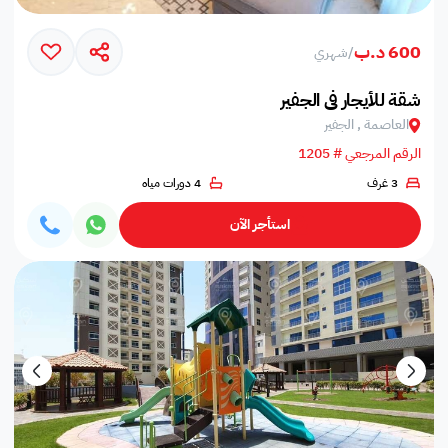
600 د.ب
/
شهري
شقة للأيجار في الجفير
العاصمة , الجفير
الرقم المرجعي # 1205
3 غرف
4 دورات مياه
استأجر الآن