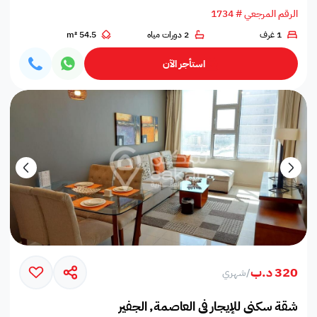
الرقم المرجعي # 1734
1 غرف
2 دورات مياه
54.5 m²
استأجر الآن
320 د.ب
/
شهري
شقة سكني للإيجار في العاصمة, الجفير