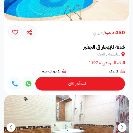
450 د.ب
/
شهري
شقة للإيجار في الجفير
العاصمة , الجفير
الرقم المرجعي # 1197
2 غرف
2 دورات مياه
استأجر الآن