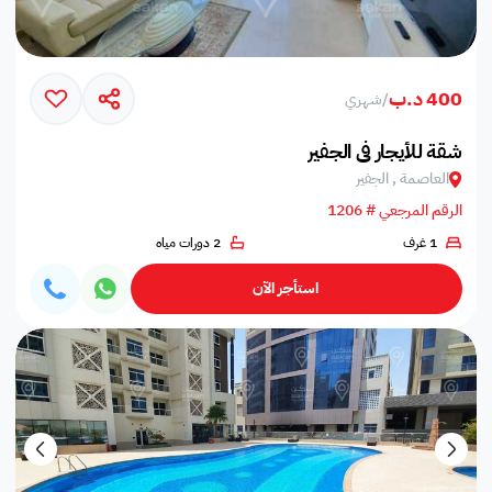
400 د.ب
/
شهري
شقة للأيجار في الجفير
العاصمة , الجفير
الرقم المرجعي # 1206
1 غرف
2 دورات مياه
استأجر الآن