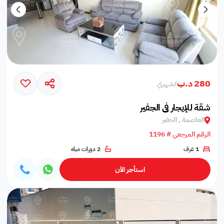
280 د.ب
/
شهري
شقة للإيجار في الجفير
العاصمة , الجفير
الرقم المرجعي # 1196
1 غرف
2 دورات مياه
استأجر الآن