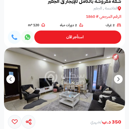
شقة مفروشة بالكامل للإيجار في الجفير
العاصمة , الجفير
الرقم المرجعي # 1860
2 غرف
2 دورات مياه
120 m²
استأجر الآن
350 د.ب
/
شهري