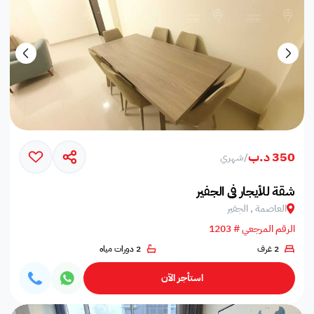
350 د.ب
/
شهري
شقة للأيجار في الجفير
العاصمة , الجفير
الرقم المرجعي # 1203
2 غرف
2 دورات مياه
استأجر الآن