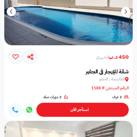
450 د.ب
/
شهري
شقة للإيجار في الجفير
العاصمة , الجفير
الرقم المرجعي # 1188
2 غرف
2 دورات مياه
استأجر الآن