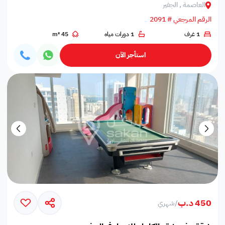
العاصمة , الجفير
الرقم المرجعي # 2091
1 غرف
1 دورات مياه
45 m²
استأجر الآن
450 د.ب
/
شهري