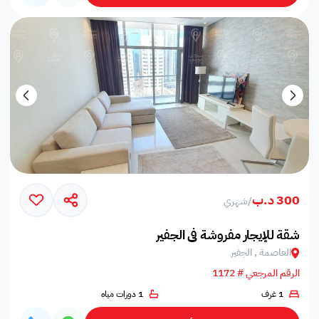
300 د.ب
/
شهري
شقة للإيجار مفروشة في الجفير
العاصمة , الجفير
الرقم المرجعي # 1172
1 غرف
1 دورات مياه