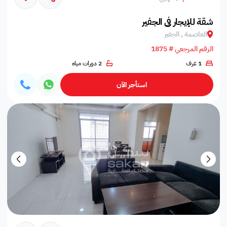
شقة للإيجار في الجفير
العاصمة , الجفير
الرقم المرجعي # 1875
1 غرف
2 دورات مياه
استأجر الآن