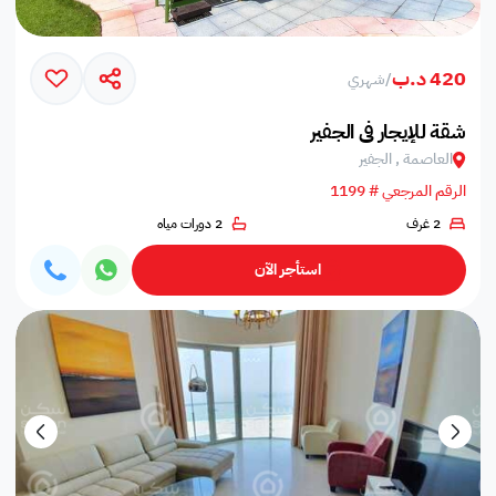
420 د.ب
/
شهري
شقة للإيجار في الجفير
العاصمة , الجفير
الرقم المرجعي # 1199
2 غرف
2 دورات مياه
استأجر الآن