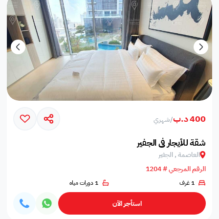
400 د.ب
/
شهري
شقة للأيجار في الجفير
العاصمة , الجفير
الرقم المرجعي # 1204
1 غرف
1 دورات مياه
استأجر الآن