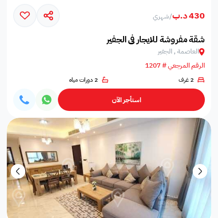
430 د.ب
/
شهري
شقة مفروشة للايجار في الجفير
العاصمة , الجفير
الرقم المرجعي # 1207
2 غرف
2 دورات مياه
استأجر الآن