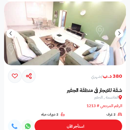
380 د.ب
/
شهري
شقة للايجار في منطقة الجفير
العاصمة , الجفير
الرقم المرجعي # 1213
2 غرف
2 دورات مياه
استأجر الآن