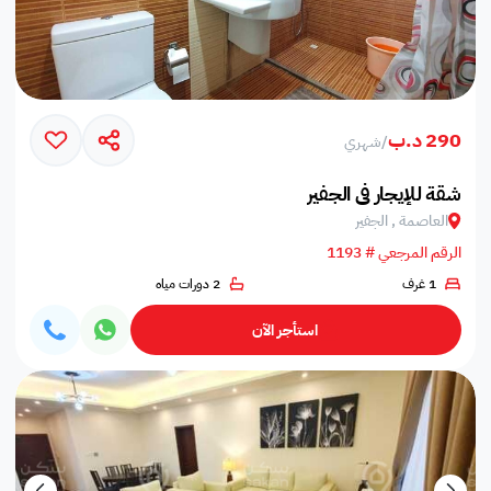
290 د.ب
/
شهري
شقة للإيجار في الجفير
العاصمة , الجفير
الرقم المرجعي # 1193
1 غرف
2 دورات مياه
استأجر الآن