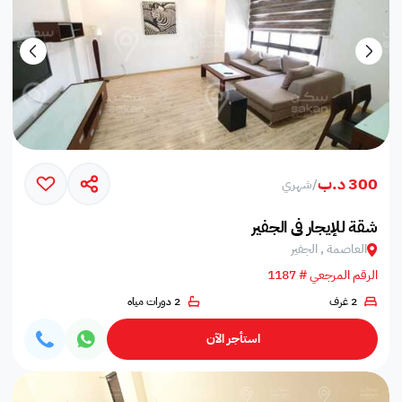
300 د.ب
/
شهري
شقة للإيجار في الجفير
العاصمة , الجفير
الرقم المرجعي # 1187
2 غرف
2 دورات مياه
استأجر الآن