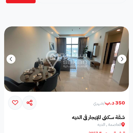
350 د.ب
/
شهري
شقة سكني للإيجار في الديه
العاصمة , الديه