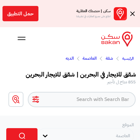
سكن | منصتك العقارية
حمل التطبيق
اطلع على جميع العقارات في تطبيقنا
شقة
العاصمة
الديه
الرئيسية
 بالعمولة
شقق للايجار في البحرين | شقق للايجار البحرين
Engl
855 متاح ل تأجير
بحرين
الموقع
العاصمة