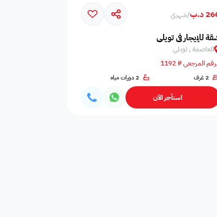
2 د.ب
/
شهري
امات
غلايه
اوانى طبخ
قة للإيجار في تويلي
العاصمة , توبلي
رقم المرجعي # 1192
2 غرف
2 دورات مياه
افية
المناسبات
سماعات
استأجر الآن
فال
ملعب
فرن
 قدم
طاولة تنس
شاطئ خاص