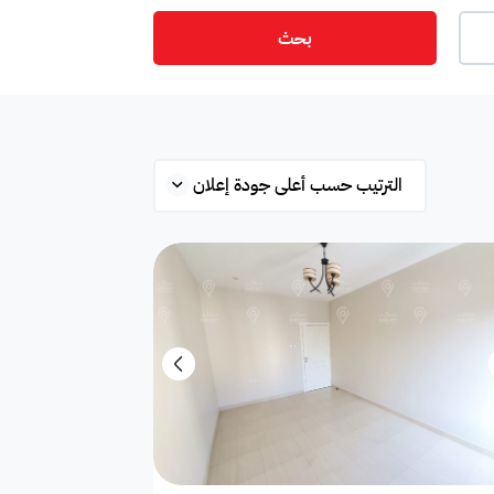
بحث
ت
أمن
ميزانين
س
ستوديو
شقة علوية
قلة
محطة بانزين
غرفة
ة
مفروشة جزئي
غير مفروشة