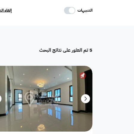
حدد وسائل الراحة
التنبيهات
إلغاء ال
موقف
ماستر
غرفة خادمة
5
تم العثور على نتائج البحث
تكييف مركزي
غرفة سائق
حوش
دور
هدام
أرض سكنية
شقق فندقية
فيلا فاخرة
تاون هاوس