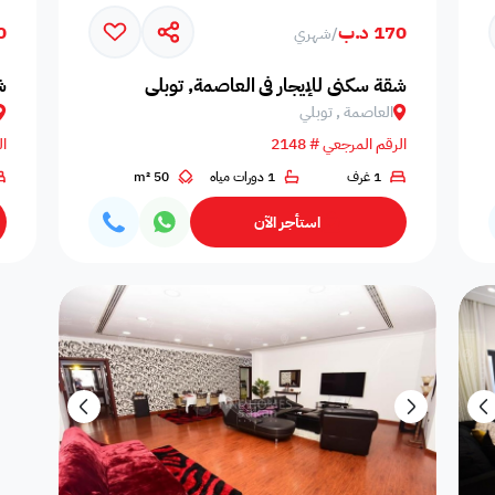
170 د.ب
60
/
شهري
المسافرين
اصنصير - مصاعد
اطلاله على البحر
مسبح عام مشترك
عدد الحم
شقة سكني للإيجار في العاصمة, توبلي
ش
العاصمة , توبلي
الرقم المرجعي # 2148
ال
1 غرف
1 دورات مياه
50 m²
مسبح بتدفئة
دش
سلبر
مناديل
إضاءة إض
استأجر الآن
صالة طعام
منطقة الطعام
فريزر
اطلالة على الحديقة
ألعاب أط
ملعب كرة طائرة
غسالة
غرفة سينما
ملعب كرة سله
ملعب كرة