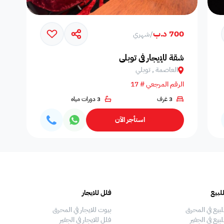
700 د.ب
/
شهري
شقة للإيجار في توبلي
العاصمة , توبلي
الرقم المرجعي # 17
3 غرف
3 دورات مياه
حالة التأثيث
استأجر الآن
التوفر
ضمن مشروع
لبيع
فلل للايجار
لبيع في المحرق
بيوت للايجار في المحرق
بيع في الجفير
فلل للايجار في الجفير