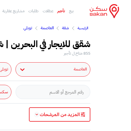
بيع
تأجير
عطلات
طلبات
مشاريع عقارية
شقة
العاصمة
توبلي
الرئيسية
شقق للايجار في البحرين | ش
855 متاح ل تأجير
العاصمة
توبلي
سكني
المزيد من المرشحات