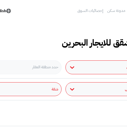
مدونة سكن
إحصائيات السوق
lish
قق للايجار البحرين
حدد منطقة العقار
شقة