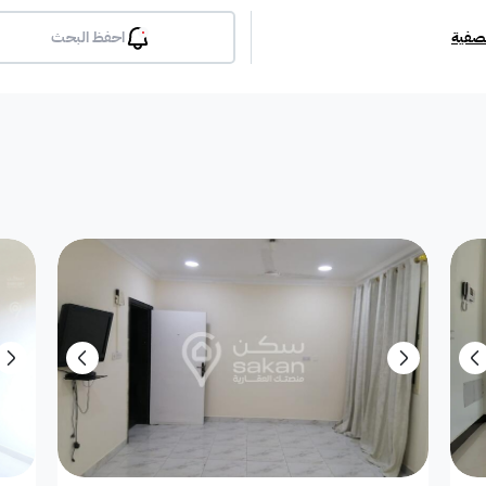
تصفية
احفظ البحث
بلكونة
جيم
مسبح
لوبي
انترن
ملحق
مطبخ راكب
غرفة معيشة
شقة مفروشة
دوبلك
أرض استثمارية
فيلا دور
فيلا شقة
فيلا شقتين
فيلا مست
بيت
فيلا ثنائية
معرض / محل
مبنى تجاري
إستراح