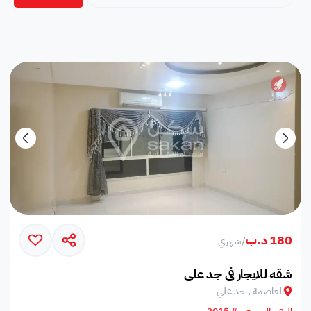
180 د.ب
/
شهري
شقه للايجار في جد علي
العاصمة , جد علي