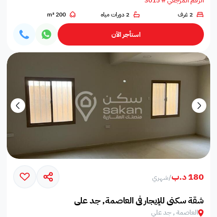
الرقم المرجعي # 3015
2 غرف
2 دورات مياه
200 m²
استأجر الآن
180 د.ب
/
شهري
شقة سكني للإيجار في العاصمة, جد علي
العاصمة , جد علي