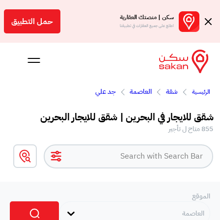
سكن | منصتك العقارية
حمل التطبيق
اطلع على جميع العقارات في تطبيقنا
شقة
العاصمة
جد علي
الرئيسية
 بالعمولة
شقق للايجار في البحرين | شقق للايجار البحرين
Engl
855 متاح ل تأجير
بحرين
الموقع
العاصمة