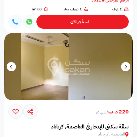
الرقم المرجعي # 3012
2 غرف
2 دورات مياه
80 m²
استأجر الآن
220 د.ب
/
شهري
شقة سكني للإيجار في العاصمة, كرباباد
العاصمة , كرباباد