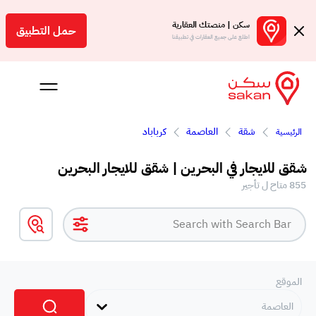
سكن | منصتك العقارية
حمل التطبيق
اطلع على جميع العقارات في تطبيقنا
شقة
العاصمة
كرباباد
الرئيسية
 بالعمولة
شقق للايجار في البحرين | شقق للايجار البحرين
Engl
855 متاح ل تأجير
بحرين
الموقع
العاصمة