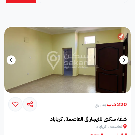
220 د.ب
/
شهري
شقة سكني للايجار في العاصمة, كرباباد
العاصمة , كرباباد