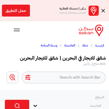
سكن | منصتك العقارية
حمل التطبيق
اطلع على جميع العقارات في تطبيقنا
شقة
العاصمة
وسط المنامة
الرئيسية
 بالعمولة
شقق للايجار في البحرين | شقق للايجار البحرين
Engl
855 متاح ل تأجير
بحرين
الموقع
العاصمة