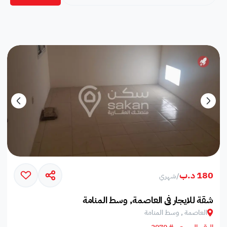
180 د.ب
/
شهري
شقة للايجار في العاصمة, وسط المنامة
العاصمة , وسط المنامة