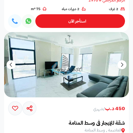
الرقم المرجعي # 2970
2 غرف
2 دورات مياه
75 m²
استأجر الآن
450 د.ب
/
شهري
شقة للإيجار في وسط المنامة
العاصمة , وسط المنامة