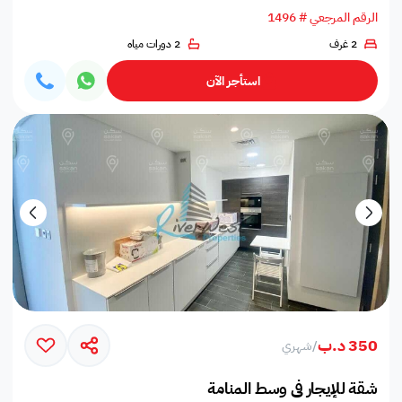
الرقم المرجعي # 1496
2 غرف
2 دورات مياه
استأجر الآن
350 د.ب
/
شهري
شقة للإيجار في وسط المنامة