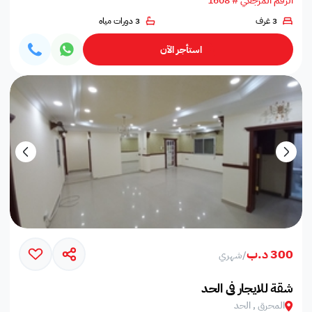
الرقم المرجعي # 1608
3 غرف
3 دورات مياه
استأجر الآن
300 د.ب
/
شهري
شقة للايجار في الحد
المحرق , الحد