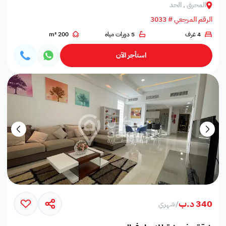
المحرق , الحد
الرقم المرجعي # 3033
4 غرف
5 دورات مياه
200 m²
استأجر الآن
340 د.ب
/
شهري