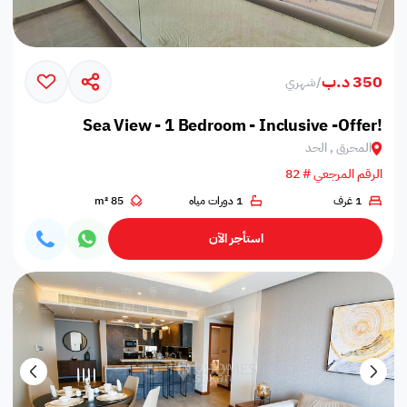
350 د.ب
/
شهري
Sea View - 1 Bedroom - Inclusive -Offer!
المحرق , الحد
الرقم المرجعي # 82
1 غرف
1 دورات مياه
85 m²
استأجر الآن