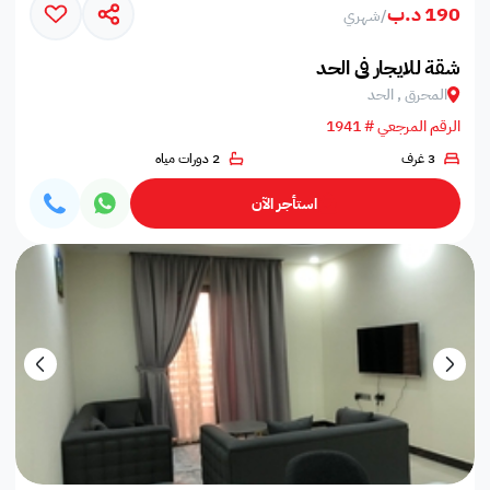
190 د.ب
/
شهري
شقة للايجار في الحد
المحرق , الحد
الرقم المرجعي # 1941
3 غرف
2 دورات مياه
استأجر الآن