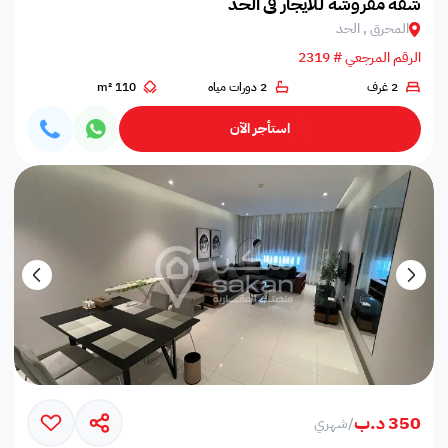
شقة مفروشة للايجار في الحد
المحرق , الحد
الرقم المرجعي # 2319
2 غرف
2 دورات مياه
110 m²
استأجر الآن
350 د.ب
/
شهري