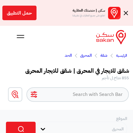
سكن | منصتك العقارية
حمل التطبيق
اطلع على جميع العقارات في تطبيقنا
شقة
المحرق
الحد
الرئيسية
 بالعمولة
شقق للايجار في المحرق | شقق للايجار المحرق
Engl
855 متاح ل تأجير
بحرين
الموقع
المحرق