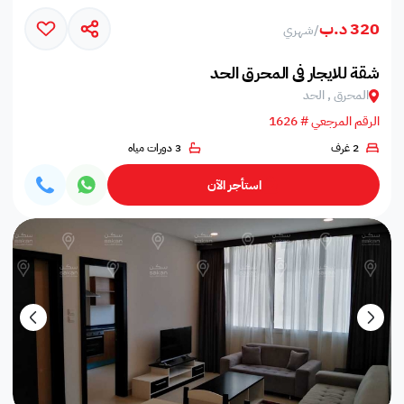
320 د.ب
/
شهري
شقة للايجار في المحرق الحد
المحرق , الحد
الرقم المرجعي # 1626
2 غرف
3 دورات مياه
استأجر الآن