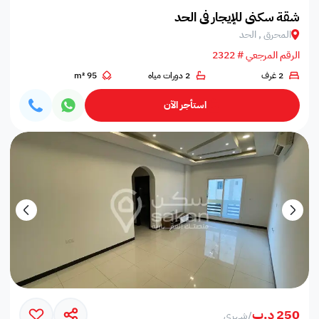
شقة سكني للإيجار في الحد
المحرق , الحد
الرقم المرجعي # 2322
2 غرف
2 دورات مياه
95 m²
استأجر الآن
250 د.ب
/
شهري