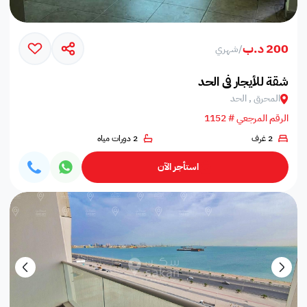
200 د.ب
/
شهري
شقة للأيجار في الحد
المحرق , الحد
الرقم المرجعي # 1152
2 غرف
2 دورات مياه
استأجر الآن