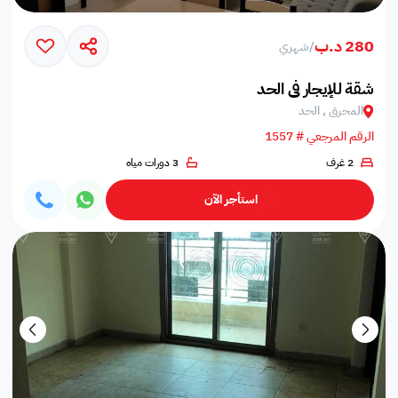
280 د.ب
/
شهري
شقة للإيجار في الحد
المحرق , الحد
الرقم المرجعي # 1557
2 غرف
3 دورات مياه
استأجر الآن