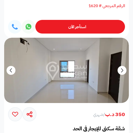
الرقم المرجعي # 1620
استأجر الآن
350 د.ب
/
شهري
شقة سكني للإيجار في الحد