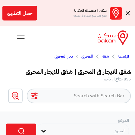
سكن | منصتك العقارية
حمل التطبيق
اطلع على جميع العقارات في تطبيقنا
شقة
المحرق
ديار المحرق
الرئيسية
 بالعمولة
شقق للايجار في المحرق | شقق للايجار المحرق
Engl
855 متاح ل تأجير
بحرين
الموقع
المحرق