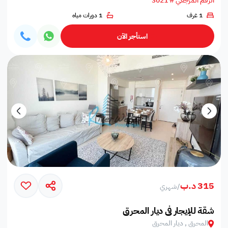
الرقم المرجعي # 3021
1 غرف
1 دورات مياه
استأجر الآن
315 د.ب
/
شهري
شقة للإيجار في ديار المحرق
المحرق , ديار المحرق