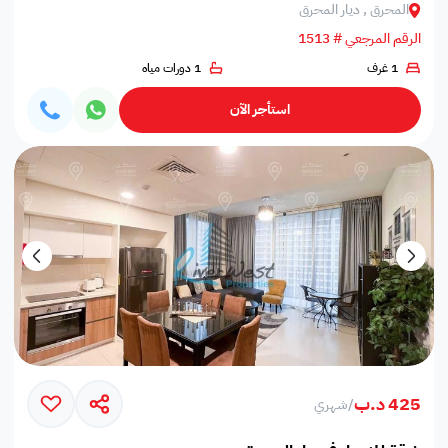
المحرق , ديار المحرق
الرقم المرجعي # 1513
1 غرف
1 دورات مياه
استأجر الآن
425 د.ب
/
شهري