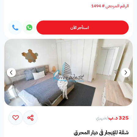
الرقم المرجعي # 1494
استأجر الآن
325 د.ب
/
شهري
شقة للإيجار في ديار المحرق